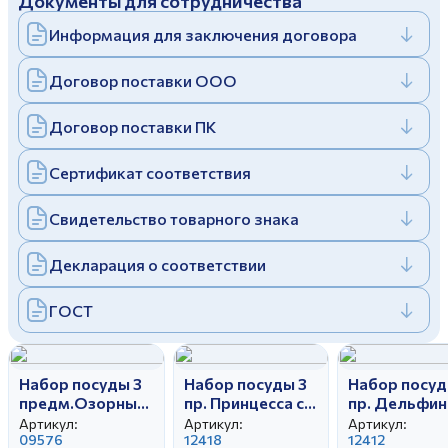
Документы для сотрудничества
Информация для заключения договора
Договор поставки ООО
Договор поставки ПК
Сертификат соответствия
Свидетельство товарного знака
Декларация о соответствии
ГОСТ
Набор посуды 3
Набор посуды 3
Набор посуд
предм.Озорные
пр. Принцесса с
пр. Дельфин
щенки (мис.300
другом И.У. (т
Русалка И.У. 
Артикул:
Артикул:
Артикул:
мл,т200 мм мел.,
09576
175мм гл кр,сал
12418
175мм гл кр,
12412