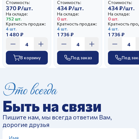
Стоимость:
Стоимость:
Стоимость:
кружка 210 мл
360мм
360мм
370 ₽/шт.
434 ₽/шт.
434 ₽/шт.
Русское поле), ,
круг,круж 210
круг,круж 2
На складе:
На складе:
На складе:
мл Глория), ,
мл Глория), ,
752 шт.
0 шт.
0 шт.
Кратность продаж:
Кратность продаж:
Кратность про
4 шт.
4 шт.
4 шт.
1 480 ₽
1 736 ₽
1 736 ₽
В корзину
Под заказ
Под зак
Это всегда
Быть на связи
Пишите нам, мы всегда ответим Вам,
дорогие друзья