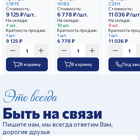
кружево
С1875
Праздничный
10182
С2311
Стоимость:
Стоимость:
Стоимость:
9 125 ₽/шт.
6 778 ₽/шт.
11 036 ₽/шт
На складе:
На складе:
На складе:
7 шт.
10 шт.
0 шт.
Кратность продаж:
Кратность продаж:
Кратность про
1 шт.
1 шт.
1 шт.
9 125 ₽
6 778 ₽
11 036 ₽
В корзину
В корзину
Под зак
Это всегда
Быть на связи
Пишите нам, мы всегда ответим Вам,
дорогие друзья