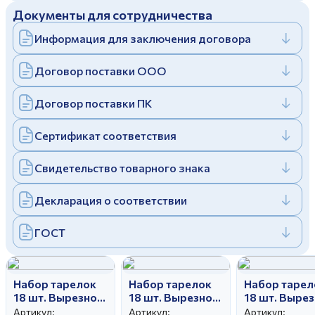
Документы для сотрудничества
Дулевский фарфоровый завод ©
Заполняя и отправляя форму, вы соглашаетесь
c
политикой конфиденциальности
Информация для заключения договора
Отправить
Политика конфиденциальности
Заполняя и отправляя форму, вы соглашаетесь
Договор поставки ООО
c
политикой конфиденциальности
Договор поставки ПК
Сертификат соответствия
Свидетельство товарного знака
Декларация о соответствии
ГОСТ
Набор тарелок
Набор тарелок
Набор тарел
18 шт. Вырезной
18 шт. Вырезной
18 шт. Выре
край Золотое
край
край Класси
Артикул:
Артикул:
Артикул: