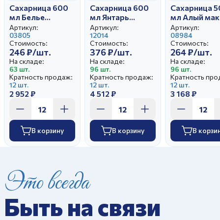
Сахарница 600
Сахарница 600
Сахарница 5
мл Белье
мл Янтарь
мл Алый мак
Гранатовый
Натюрморт
Рубин
Артикул:
Артикул:
Артикул:
03805
12014
08984
Стоимость:
Стоимость:
Стоимость:
246 ₽/шт.
376 ₽/шт.
264 ₽/шт.
На складе:
На складе:
На складе:
63 шт.
96 шт.
96 шт.
Кратность продаж:
Кратность продаж:
Кратность про
12 шт.
12 шт.
12 шт.
2 952 ₽
4 512 ₽
3 168 ₽
В корзину
В корзину
В корзи
Это всегда
Быть на связи