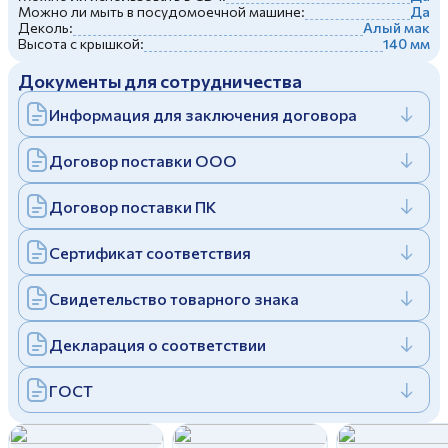
Можно ли мыть в посудомоечной машине:
Да
Дулевский фарфоровый завод ©
Заполняя и отправляя форму, вы соглашаетесь
Деколь:
Алый мак
c
политикой конфиденциальности
Высота с крышкой:
140 мм
Отправить
Политика конфиденциальности
Документы для сотрудничества
Заполняя и отправляя форму, вы соглашаетесь
c
политикой конфиденциальности
Информация для заключения договора
Договор поставки ООО
Договор поставки ПК
Сертификат соответствия
Свидетельство товарного знака
Декларация о соответствии
ГОСТ