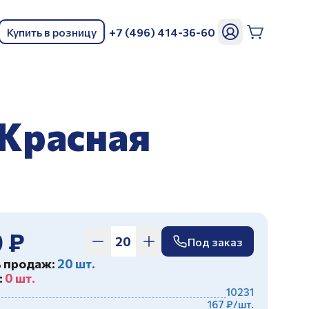
Купить в розницу
+7 (496) 414-36-60
ь
 Красная
 ₽
Под заказ
ь продаж:
20 шт.
:
0 шт.
10231
167 ₽/шт.