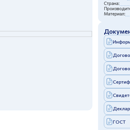
c
политикой конфиденциальности
Страна:
Отправить
Производите
Материал:
аполняя и отправляя форму, вы соглашаетесь
c
политикой конфиденциальности
Отправить
Докумен
аполняя и отправляя форму, вы соглашаетесь
c
политикой конфиденциальности
Информ
Догово
Догово
Сертиф
Свидет
Деклар
ГОСТ