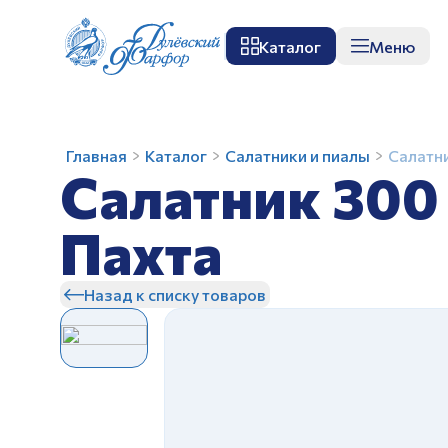
Каталог
Меню
О заводе
Музей
Мастер-класс
П
Салатник
Главная
Каталог
Салатники и пиалы
Салатн
Салатник 300
300
мл
Квадратный
Пахта
Красная
З
Пахта
Назад к списку товаров
З