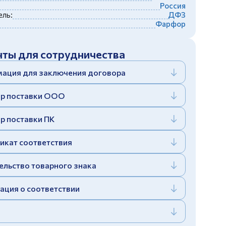
Россия
ль:
ДФЗ
Фарфор
ты для сотрудничества
ация для заключения договора
р поставки ООО
р поставки ПК
икат соответствия
ельство товарного знака
ация о соответствии