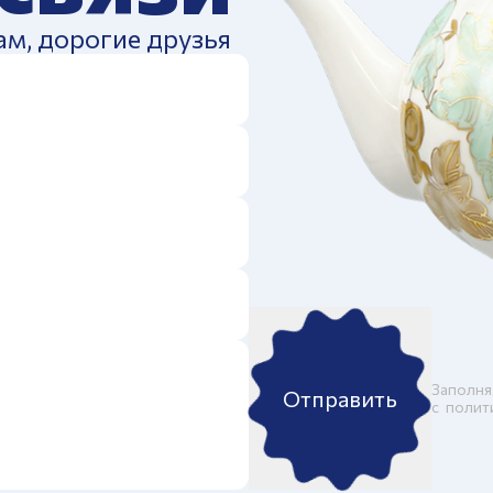
ам, дорогие друзья
Заполня
Отправить
c
полит