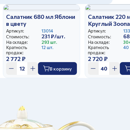
Салатник 680 мл Яблони
Салатник 220 
в цвету
Круглый Зоопа
Артикул:
13014
Артикул:
13
231 ₽/шт.
68
Стоимость:
Стоимость:
На складе:
293 шт.
На складе:
30
Кратность
12 шт.
Кратность
40 
продаж:
продаж:
2 772 ₽
2 720 ₽
В корзину