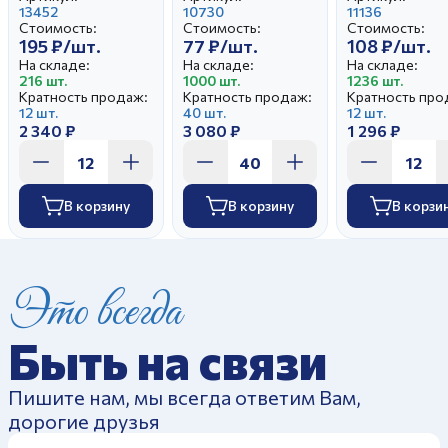
13452
тюльпаны
10730
11136
Стоимость:
Стоимость:
Стоимость:
195 ₽/шт.
77 ₽/шт.
108 ₽/шт.
На складе:
На складе:
На складе:
216 шт.
1000 шт.
1236 шт.
Кратность продаж:
Кратность продаж:
Кратность про
12 шт.
40 шт.
12 шт.
2 340 ₽
3 080 ₽
1 296 ₽
В корзину
В корзину
В корзи
Это всегда
Быть на связи
Пишите нам, мы всегда ответим Вам,
дорогие друзья