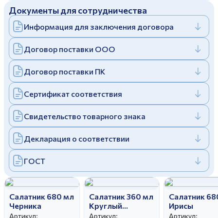
Документы для сотрудничества
Дулевский фарфоровый завод ©
Заполняя и отправляя форму, вы соглашаетесь
c
политикой конфиденциальности
Информация для заключения договора
Отправить
Политика конфиденциальности
Заполняя и отправляя форму, вы соглашаетесь
Договор поставки ООО
c
политикой конфиденциальности
Договор поставки ПК
Сертификат соответствия
Свидетельство товарного знака
Декларация о соответствии
ГОСТ
Салатник 680 мл
Салатник 360 мл
Салатник 68
Черника
Круглый
Ирисы
Розовые
Артикул:
Артикул:
Артикул: