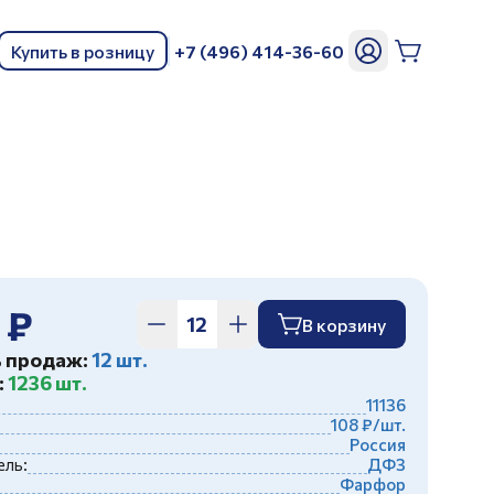
Купить в розницу
+7 (496) 414-36-60
ь
 ₽
В корзину
ь продаж:
12 шт.
:
1236 шт.
11136
108 ₽/шт.
Россия
ль:
ДФЗ
Фарфор