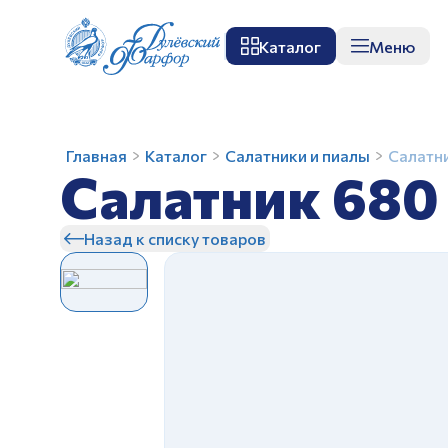
Каталог
Меню
О заводе
Музей
Мастер-класс
П
Салатник
Главная
Каталог
Салатники и пиалы
Салатн
Салатник 680
680
мл
Ирисы
Назад к списку товаров
З
З