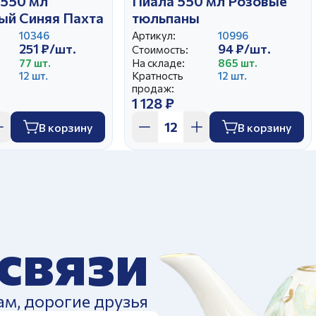
 550 мл
Пиала 550 мл Розовые
ый Синяя Пахта
тюльпаны
10346
Артикул:
10996
251 ₽/шт.
94 ₽/шт.
Стоимость:
77 шт.
На складе:
865 шт.
12 шт.
Кратность
12 шт.
продаж:
1 128 ₽
В корзину
В корзину
 связи
ам, дорогие друзья