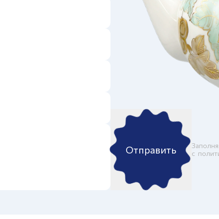
Заполня
Отправить
c
полит