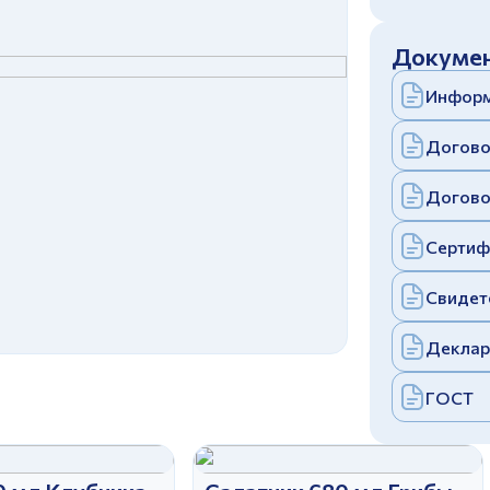
c
политикой конфиденциальности
Отправить
Докумен
аполняя и отправляя форму, вы соглашаетесь
c
политикой конфиденциальности
Информ
Отправить
аполняя и отправляя форму, вы соглашаетесь
c
политикой конфиденциальности
Догово
Догово
Сертиф
Свидет
Деклар
ГОСТ