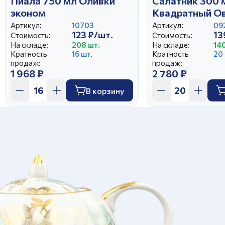
Пиала 750 мл Оливки
Салатник 300 
эконом
Квадратный О
Артикул:
10703
Артикул:
09
123 ₽/шт.
13
Стоимость:
Стоимость:
На складе:
208 шт.
На складе:
140
Кратность
16 шт.
Кратность
20 
продаж:
продаж:
1 968 ₽
2 780 ₽
В корзину