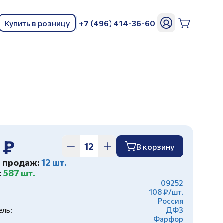
Купить в розницу
+7 (496) 414-36-60
ь
 ₽
В корзину
ь продаж:
12 шт.
:
587 шт.
09252
108 ₽/шт.
Россия
ль:
ДФЗ
Фарфор