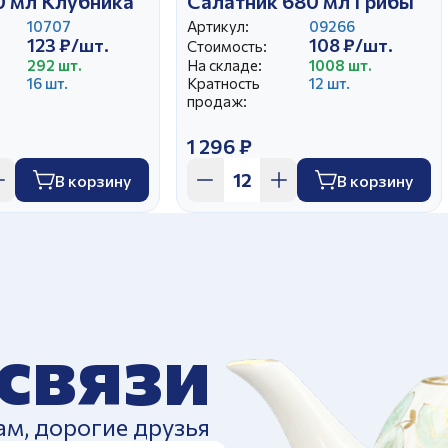
0 мл Клубника
Салатник 680 мл Грибы
10707
Артикул:
09266
123 ₽/шт.
108 ₽/шт.
Стоимость:
292 шт.
На складе:
1008 шт.
16 шт.
Кратность
12 шт.
продаж:
1 296 ₽
В корзину
В корзину
 связи
ам, дорогие друзья