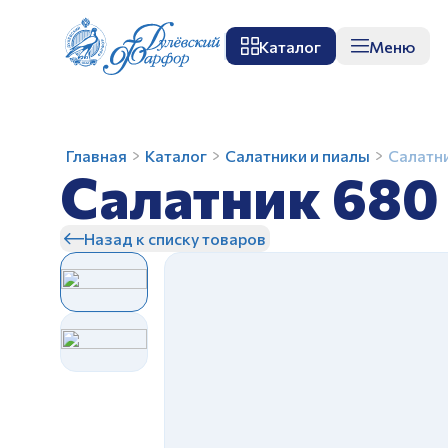
Каталог
Меню
О заводе
Музей
Мастер-класс
П
Салатник
Главная
Каталог
Салатники и пиалы
Салатн
Салатник 680
680
мл
Овощи
Назад к списку товаров
З
З