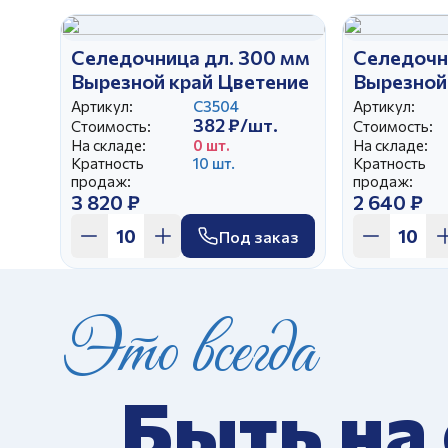
Селедочница дл. 300 мм
Селедочн
Вырезной край Цветение
Вырезной
Артикул:
С3504
Артикул:
382 ₽/шт.
Стоимость:
Стоимость:
На складе:
0 шт.
На складе:
Кратность
10 шт.
Кратность
продаж:
продаж:
3 820 ₽
2 640 ₽
Под заказ
Это всегда
Быть на