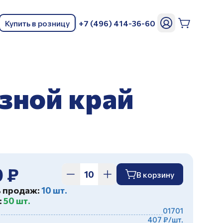
Купить в розницу
+7 (496) 414-36-60
ь
зной край
0 ₽
В корзину
ь продаж:
10 шт.
:
50 шт.
01701
407 ₽/шт.