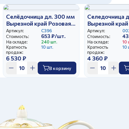
Селёдочница дл. 300 мм
Селедочница д
Вырезной край Розовая
Вырезной край
ветка
Артикул:
С396
Артикул:
00
653 ₽/шт.
43
Стоимость:
Стоимость:
На складе:
240 шт.
На складе:
10 
Кратность
10 шт.
Кратность
10 
продаж:
продаж:
6 530 ₽
4 360 ₽
В корзину