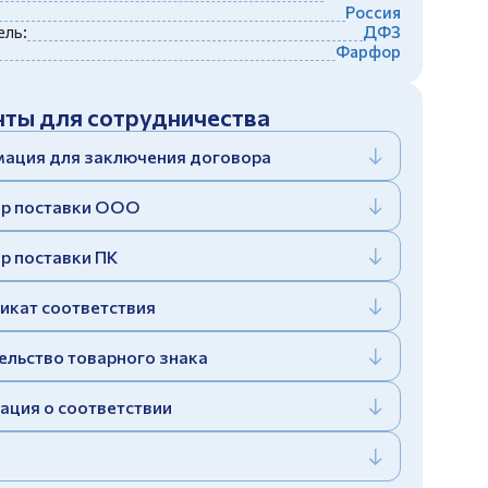
Россия
ль:
ДФЗ
Фарфор
ты для сотрудничества
ация для заключения договора
р поставки ООО
р поставки ПК
икат соответствия
ельство товарного знака
ация о соответствии