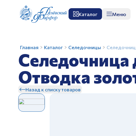
Каталог
Меню
О заводе
Музей
Мастер-класс
П
Селедочница
Главная
Каталог
Селедочницы
Селедочница
Селедочница 
дл.
300
мм
Отводка золо
Вырезной
З
край
Назад к списку товаров
Отводка
золотом
З