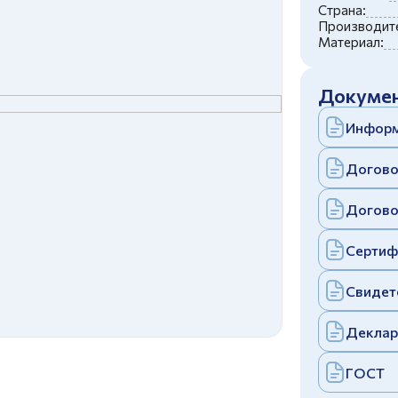
c
политикой конфиденциальности
Страна:
Отправить
Производите
Материал:
аполняя и отправляя форму, вы соглашаетесь
c
политикой конфиденциальности
Отправить
Докумен
аполняя и отправляя форму, вы соглашаетесь
c
политикой конфиденциальности
Информ
Догово
Догово
Сертиф
Свидет
Деклар
ГОСТ