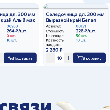
ица дл. 300 мм
Селедочница дл. 300 мм
 край Алый мак
Вырезной край Белая
08950
Артикул:
00131
264 ₽/шт.
228 ₽/шт.
Стоимость:
0 шт.
На складе:
50 шт.
10 шт.
Кратность
10 шт.
продаж:
2 280 ₽
Под заказ
В корзину
 связи