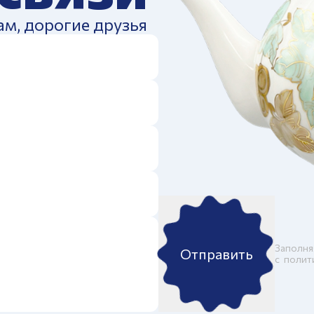
ам, дорогие друзья
Заполня
Отправить
c
полит