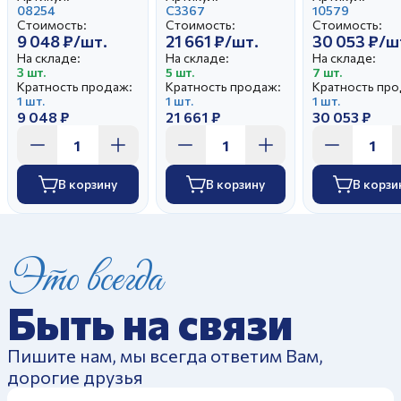
Перламутровый
08254
Аппетитный
С3367
Аппетитный
10579
Стоимость:
Стоимость:
Стоимость:
без супницы
Праздничный
Зеленый бор
9 048 ₽/шт.
21 661 ₽/шт.
30 053 ₽/ш
(Царский)
На складе:
На складе:
На складе:
3 шт.
5 шт.
7 шт.
Кратность продаж:
Кратность продаж:
Кратность про
1 шт.
1 шт.
1 шт.
9 048 ₽
21 661 ₽
30 053 ₽
В корзину
В корзину
В корзи
Это всегда
Быть на связи
Пишите нам, мы всегда ответим Вам,
дорогие друзья