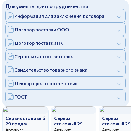
Документы для сотрудничества
Дулевский фарфоровый завод ©
Заполняя и отправляя форму, вы соглашаетесь
c
политикой конфиденциальности
Информация для заключения договора
Отправить
Политика конфиденциальности
Заполняя и отправляя форму, вы соглашаетесь
Договор поставки ООО
c
политикой конфиденциальности
Договор поставки ПК
Сертификат соответствия
Свидетельство товарного знака
Декларация о соответствии
ГОСТ
Сервиз столовый
Сервиз
Сервиз
29 предм.
столовый 29
столовый 29
Аппетитный
предм.
предм.
Артикул:
Артикул:
Артикул: