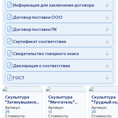
Информация для заключения договора
Дулевский фарфоровый завод ©
Заполняя и отправляя форму, вы соглашаетесь
c
политикой конфиденциальности
Отправить
Политика конфиденциальности
Договор поставки ООО
Заполняя и отправляя форму, вы соглашаетесь
c
политикой конфиденциальности
Договор поставки ПК
Сертификат соответствия
Свидетельство товарного знака
Декларация о соответствии
ГОСТ
Скульптура
Скульптура
Скульптура
"Затянувшаяся
"Мечтатель"
"Трудный хо
партия" автор
автор
автор
Артикул:
Артикул:
Артикул:
Бржезицкая А.Д.
29
Малышева Н.А.
13
Малышева Н
20
Стоимость:
Стоимость:
Стоимость: