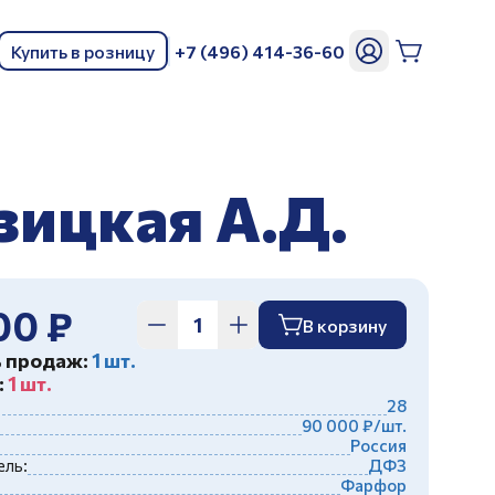
Купить в розницу
+7 (496) 414-36-60
ь
зицкая А.Д.
00 ₽
В корзину
ь продаж:
1 шт.
:
1 шт.
28
90 000 ₽/шт.
Россия
ль:
ДФЗ
Фарфор