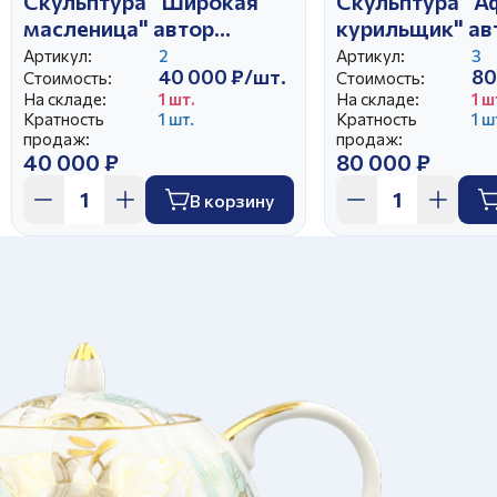
Скульптура "Широкая
Скульптура "А
масленица" автор
курильщик" ав
Чечулина Г.Д.
Богданова О.М
Артикул:
2
Артикул:
3
40 000 ₽/шт.
80
Стоимость:
Стоимость:
На складе:
1 шт.
На складе:
1 ш
Кратность
1 шт.
Кратность
1 ш
продаж:
продаж:
40 000 ₽
80 000 ₽
В корзину