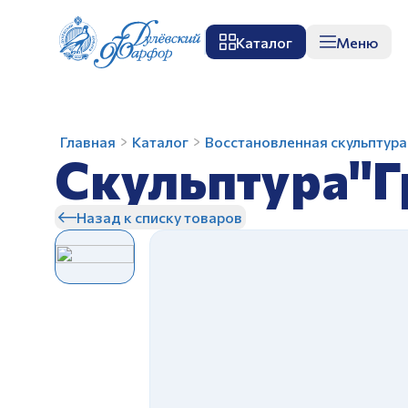
Каталог
Меню
О заводе
Музей
Мастер-класс
П
Скульптура"Грузия"
Главная
Каталог
Восстановленная скульптура
Скульптура"Г
авт.Бржезицкая
А.Д.
Назад к списку товаров
З
З