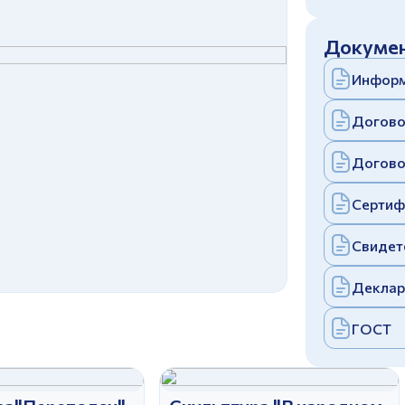
c
политикой конфиденциальности
Отправить
Докумен
аполняя и отправляя форму, вы соглашаетесь
c
политикой конфиденциальности
Информ
Отправить
аполняя и отправляя форму, вы соглашаетесь
c
политикой конфиденциальности
Догово
Догово
Сертиф
Свидет
Деклар
ГОСТ