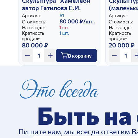
Скульптура "Хамелеон"
Скульпту
автор Гатилова Е.И.
(маленьк
авт.Сотни
Артикул:
61
Артикул:
80 000 ₽/шт.
Стоимость:
Стоимость:
На складе:
1 шт.
На складе:
Кратность
1 шт.
Кратность
продаж:
продаж:
80 000 ₽
20 000 ₽
В корзину
Это всегда
Быть на
Пишите нам, мы всегда ответим В