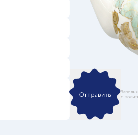
Заполня
Отправить
c
полит