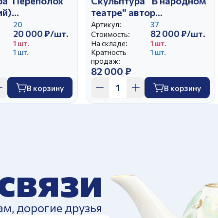
ра"Переполох"
Скульптура "В народном
ий)
театре" автор
ков А.Г.
Бржезицкая А.Д.
20
Артикул:
37
20 000 ₽/шт.
82 000 ₽/шт.
Стоимость:
1 шт.
На складе:
1 шт.
1 шт.
Кратность
1 шт.
продаж:
82 000 ₽
В корзину
В корзину
 связи
ам, дорогие друзья