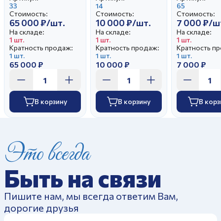
Бржезицкая А.Д.
33
автор Пустыгин
14
Чечулина Г
65
Стоимость:
Стоимость:
Стоимость:
Н.П.
65 000 ₽/шт.
10 000 ₽/шт.
7 000 ₽/ш
На складе:
На складе:
На складе:
1 шт.
1 шт.
1 шт.
Кратность продаж:
Кратность продаж:
Кратность п
1 шт.
1 шт.
1 шт.
65 000 ₽
10 000 ₽
7 000 ₽
В корзину
В корзину
В корз
Это всегда
Быть на связи
Пишите нам, мы всегда ответим Вам,
дорогие друзья