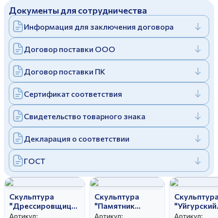
Документы для сотрудничества
Дулевский фарфоровый завод ©
Заполняя и отправляя форму, вы соглашаетесь
c
политикой конфиденциальности
Информация для заключения договора
Отправить
Политика конфиденциальности
Заполняя и отправляя форму, вы соглашаетесь
Договор поставки ООО
c
политикой конфиденциальности
Договор поставки ПК
Сертификат соответствия
Свидетельство товарного знака
Декларация о соответствии
ГОСТ
Скульптура
Скульптура
Скульптур
"Дрессировщица
"Памятник
"Уйгурский
со львом" автор
Чайковскому"
танец" авт
Артикул:
Артикул:
Артикул: