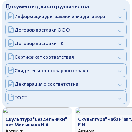
Документы для сотрудничества
Дулевский фарфоровый завод ©
Заполняя и отправляя форму, вы соглашаетесь
c
политикой конфиденциальности
Информация для заключения договора
Отправить
Политика конфиденциальности
Заполняя и отправляя форму, вы соглашаетесь
Договор поставки ООО
c
политикой конфиденциальности
Договор поставки ПК
Сертификат соответствия
Свидетельство товарного знака
Декларация о соответствии
ГОСТ
Скульптура"Бездельники"
Скульптура"Чабан"авт
авт.Малышева Н.А.
Е.И.
Артикул:
Артикул: