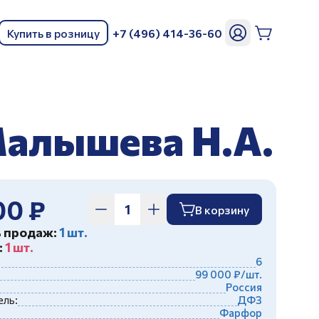
Купить в розницу
+7 (496) 414-36-60
ь
Малышева Н.А.
00 ₽
В корзину
ь продаж:
1 шт.
:
1 шт.
6
99 000 ₽/шт.
Россия
ль:
ДФЗ
Фарфор