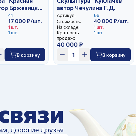
ра "Красная
Скульптура "Куклачев"
тор Бржезицкая
автор Чечулина Г.Д.
41
Артикул:
68
17 000 ₽/шт.
40 000 ₽/шт.
Стоимость:
1 шт.
На складе:
1 шт.
1 шт.
Кратность
1 шт.
продаж:
40 000 ₽
В корзину
В корзину
 связи
ам, дорогие друзья