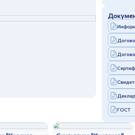
c
политикой конфиденциальности
Отправить
Докумен
аполняя и отправляя форму, вы соглашаетесь
c
политикой конфиденциальности
Информ
Отправить
аполняя и отправляя форму, вы соглашаетесь
c
политикой конфиденциальности
Догово
Догово
Сертиф
Свидет
Деклар
ГОСТ