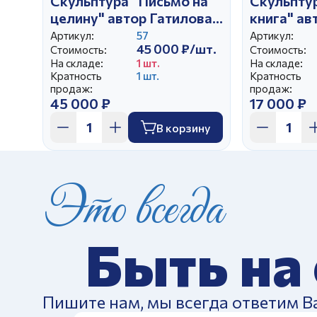
Скульптура "Письмо на
Скульпту
целину" автор Гатилова
книга" ав
Е.И.
А.Д.
Артикул:
57
Артикул:
45 000 ₽/шт.
Стоимость:
Стоимость:
На складе:
1 шт.
На складе:
Кратность
1 шт.
Кратность
продаж:
продаж:
45 000 ₽
17 000 ₽
В корзину
Это всегда
Быть на
Пишите нам, мы всегда ответим В