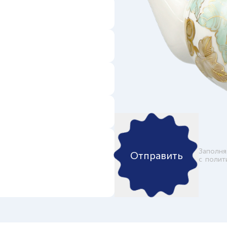
Заполня
Отправить
c
полит