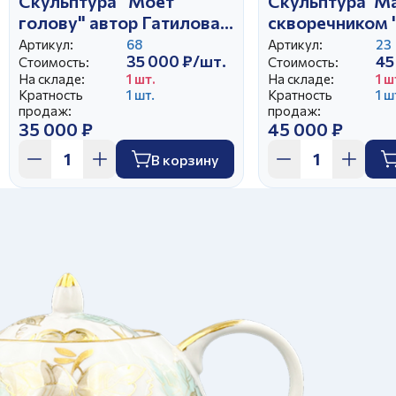
Скульптура "Моет
Скульптура"Ма
голову" автор Гатилова
скворечником 
Е.И.
авт.Бржезицка
Артикул:
68
Артикул:
23
35 000 ₽/шт.
45
Стоимость:
Стоимость:
На складе:
1 шт.
На складе:
1 ш
Кратность
1 шт.
Кратность
1 ш
продаж:
продаж:
35 000 ₽
45 000 ₽
В корзину