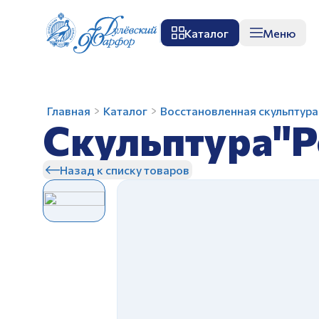
Каталог
Меню
О заводе
Музей
Мастер-класс
П
Скульптура"Романтики"
Главная
Каталог
Восстановленная скульптура
Скульптура"Р
авт.Малышева
Н.А.
Назад к списку товаров
З
З