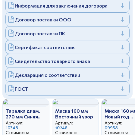
Информация для заключения договора
Дулевский фарфоровый завод ©
Заполняя и отправляя форму, вы соглашаетесь
c
политикой конфиденциальности
Отправить
Политика конфиденциальности
Договор поставки ООО
Заполняя и отправляя форму, вы соглашаетесь
c
политикой конфиденциальности
Договор поставки ПК
Сертификат соответствия
Свидетельство товарного знака
Декларация о соответствии
ГОСТ
Тарелка диам.
Миска 160 мм
Миска 160 м
270 мм Синяя
Восточный узор
Новый год
Пахта керамика
(зеленый)
Артикул:
Артикул:
Артикул:
10348
10746
09958
Стоимость:
Стоимость:
Стоимость: