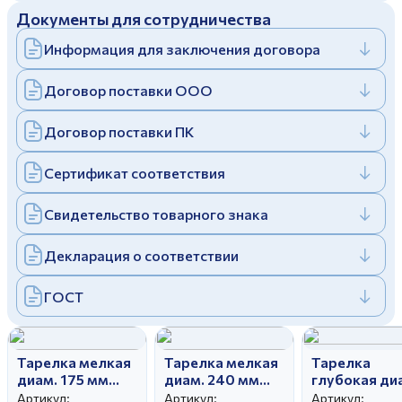
Документы для сотрудничества
Дулевский фарфоровый завод ©
Заполняя и отправляя форму, вы соглашаетесь
c
политикой конфиденциальности
Информация для заключения договора
Отправить
Политика конфиденциальности
Заполняя и отправляя форму, вы соглашаетесь
Договор поставки ООО
c
политикой конфиденциальности
Договор поставки ПК
Сертификат соответствия
Свидетельство товарного знака
Декларация о соответствии
ГОСТ
Тарелка мелкая
Тарелка мелкая
Тарелка
диам. 175 мм
диам. 240 мм
глубокая ди
Вырезной край
Гладкий край
200 мм Глад
Артикул:
Артикул:
Артикул: