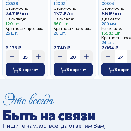
Цветение
С3538
Натюрморт
12002
край Белая
00304
Стоимость:
Стоимость:
Стоимость:
247 ₽/шт.
137 ₽/шт.
86 ₽/шт.
На складе:
На складе:
Диаметр:
120 шт.
660 шт.
200 мм
Кратность продаж:
Кратность продаж:
На складе:
25 шт.
20 шт.
16983 шт.
Кратность про
24 шт.
6 175 ₽
2 740 ₽
2 064 ₽
В корзину
В корзину
В корзи
Это всегда
Быть на связи
Пишите нам, мы всегда ответим Вам,