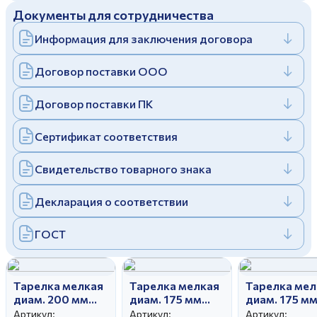
Документы для сотрудничества
Дулевский фарфоровый завод ©
Заполняя и отправляя форму, вы соглашаетесь
c
политикой конфиденциальности
Информация для заключения договора
Отправить
Политика конфиденциальности
Заполняя и отправляя форму, вы соглашаетесь
Договор поставки ООО
c
политикой конфиденциальности
Договор поставки ПК
Сертификат соответствия
Свидетельство товарного знака
Декларация о соответствии
ГОСТ
Тарелка мелкая
Тарелка мелкая
Тарелка мел
диам. 200 мм
диам. 175 мм
диам. 175 м
Гладкий край
Гладкий край
Гладкий кра
Артикул:
Артикул:
Артикул: