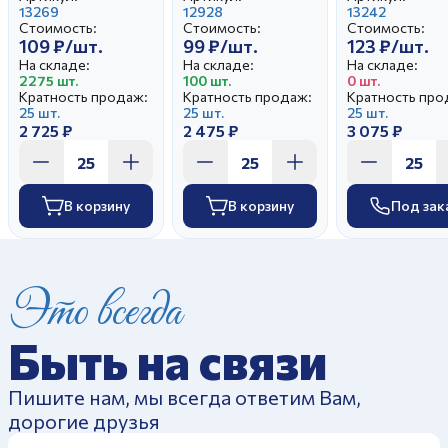
Оливки (25)
13269
Синяя Пахта (25)
12928
Мишка-Летч
13242
Стоимость:
Стоимость:
Стоимость:
109 ₽/шт.
99 ₽/шт.
123 ₽/шт.
На складе:
На складе:
На складе:
2275 шт.
100 шт.
0 шт.
Кратность продаж:
Кратность продаж:
Кратность про
25 шт.
25 шт.
25 шт.
2 725 ₽
2 475 ₽
3 075 ₽
В корзину
В корзину
Под зак
Это всегда
Быть на связи
Пишите нам, мы всегда ответим Вам,
дорогие друзья