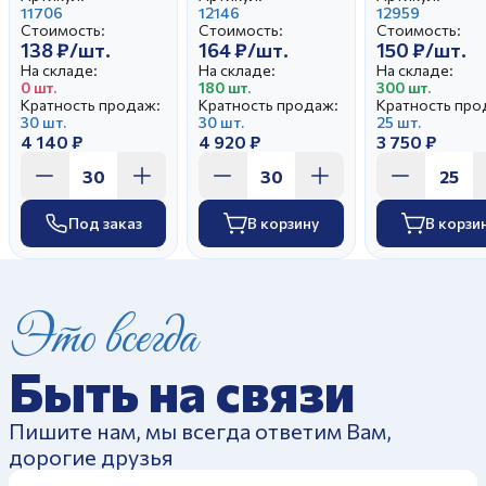
Лесные травы 5
11706
Охота Синяя
12146
Райские
12959
Стоимость:
Стоимость:
Стоимость:
лепков
ландыши
138 ₽/шт.
164 ₽/шт.
150 ₽/шт.
Обсидиан (2
На складе:
На складе:
На складе:
0 шт.
180 шт.
300 шт.
Кратность продаж:
Кратность продаж:
Кратность про
30 шт.
30 шт.
25 шт.
4 140 ₽
4 920 ₽
3 750 ₽
Под заказ
В корзину
В корзи
Это всегда
Быть на связи
Пишите нам, мы всегда ответим Вам,
дорогие друзья