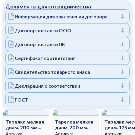
Документы для сотрудничества
Дулевский фарфоровый завод ©
Заполняя и отправляя форму, вы соглашаетесь
c
политикой конфиденциальности
Информация для заключения договора
Отправить
Политика конфиденциальности
Заполняя и отправляя форму, вы соглашаетесь
Договор поставки ООО
c
политикой конфиденциальности
Договор поставки ПК
Сертификат соответствия
Свидетельство товарного знака
Декларация о соответствии
ГОСТ
Тарелка мелкая
Тарелка мелкая
Тарелка мел
диам. 200 мм
диам. 200 мм
диам. 175 м
Гладкий край
Вырезной край
Гладкий кра
Артикул:
Артикул:
Артикул: