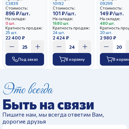
Свадебный
С3839
край Гуси
10192
край Розовы
09299
Стоимость:
Стоимость:
Стоимость:
(новые)
тюльпаны
896 ₽/шт.
101 ₽/шт.
149 ₽/шт.
На складе:
На складе:
На складе:
0 шт.
1680 шт.
480 шт.
Кратность продаж:
Кратность продаж:
Кратность про
25 шт.
24 шт.
20 шт.
22 400 ₽
2 424 ₽
2 980 ₽
Под заказ
В корзину
В корзи
Это всегда
Быть на связи
Пишите нам, мы всегда ответим Вам,
дорогие друзья