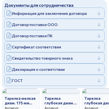
Документы для сотрудничества
Дулевский фарфоровый завод ©
Заполняя и отправляя форму, вы соглашаетесь
c
политикой конфиденциальности
Информация для заключения договора
Отправить
Политика конфиденциальности
Заполняя и отправляя форму, вы соглашаетесь
Договор поставки ООО
c
политикой конфиденциальности
Договор поставки ПК
Сертификат соответствия
Свидетельство товарного знака
Декларация о соответствии
ГОСТ
Тарелка мелкая
Тарелка
Тарелка
диам. 175 мм
глубокая диам.
глубокая ди
Вырезной край
200 мм Гладкий
240 мм Глад
Артикул:
Артикул:
Артикул: