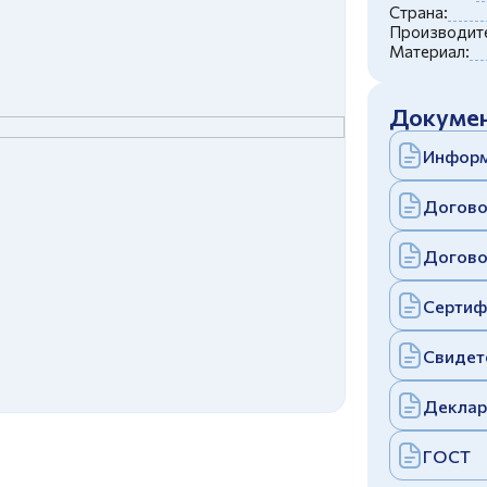
c
политикой конфиденциальности
Страна:
Отправить
Производите
Материал:
аполняя и отправляя форму, вы соглашаетесь
c
политикой конфиденциальности
Отправить
Докумен
аполняя и отправляя форму, вы соглашаетесь
c
политикой конфиденциальности
Информ
Догово
Догово
Сертиф
Свидет
Деклар
ГОСТ