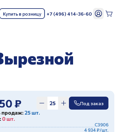
Купить в розницу
+7 (496) 414-36-60
ь
 Вырезной
350 ₽
Под заказ
ь продаж:
25 шт.
:
0 шт.
С3906
4 934 ₽/шт.