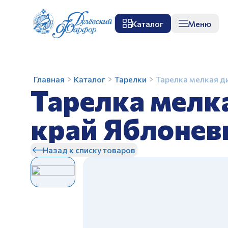
Каталог
Меню
О заводе
Музей
Мастер-класс
П
Тарелка
Главная
Каталог
Тарелки
Тарелка мелкая д
Тарелка мелк
мелкая
диам.
175
край Яблонев
мм
З
Вырезной
Назад к списку товаров
край
Яблоневый
цвет
З