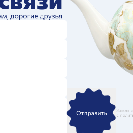
ам, дорогие друзья
Заполня
Отправить
c
полит