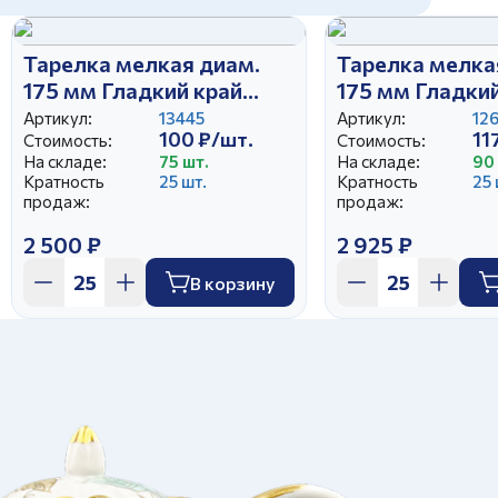
Тарелка мелкая диам.
Тарелка мелка
175 мм Гладкий край
175 мм Гладки
Черника (25)
Белка с орехо
Артикул:
13445
Артикул:
12
100 ₽/шт.
11
Стоимость:
Стоимость:
На складе:
75 шт.
На складе:
90
Кратность
25 шт.
Кратность
25 
продаж:
продаж:
2 500 ₽
2 925 ₽
В корзину