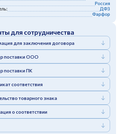
Россия
ль:
ДФЗ
Фарфор
ты для сотрудничества
ация для заключения договора
р поставки ООО
р поставки ПК
икат соответствия
ельство товарного знака
ация о соответствии