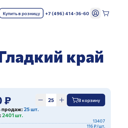
Купить в розницу
+7 (496) 414-36-60
ь
 Гладкий край
0 ₽
В корзину
ь продаж:
25 шт.
:
2401 шт.
13407
116 ₽/шт.