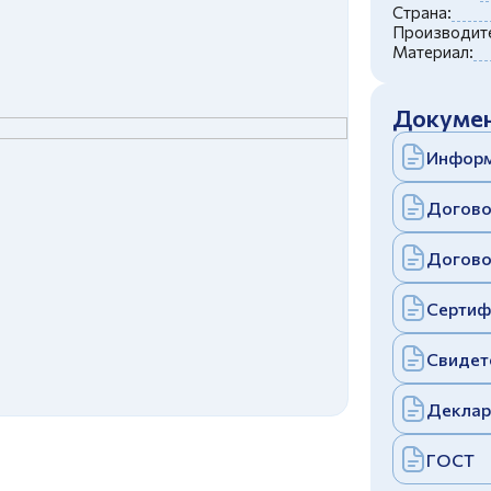
c
политикой конфиденциальности
Страна:
Отправить
Производите
Материал:
аполняя и отправляя форму, вы соглашаетесь
c
политикой конфиденциальности
Отправить
Докумен
аполняя и отправляя форму, вы соглашаетесь
c
политикой конфиденциальности
Информ
Догово
Догово
Сертиф
Свидет
Деклар
ГОСТ