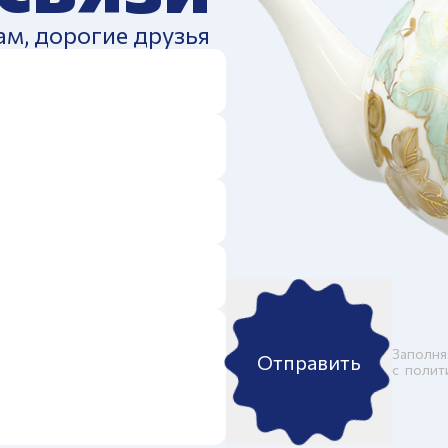
ам, дорогие друзья
Заполня
Отправить
c
полит