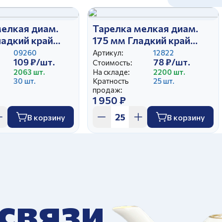
мелкая диам.
Тарелка мелкая диам.
ладкий край
175 мм Гладкий край
Мышата (25)
09260
Артикул:
12822
109 ₽/шт.
78 ₽/шт.
Стоимость:
2063 шт.
На складе:
2200 шт.
30 шт.
Кратность
25 шт.
продаж:
1 950 ₽
В корзину
В корзину
 связи