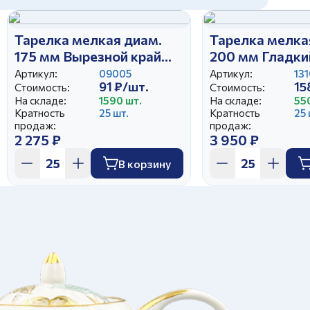
Тарелка мелкая диам.
Тарелка мелка
175 мм Вырезной край
200 мм Гладки
Натали
Пионы (25)
Артикул:
09005
Артикул:
131
91 ₽/шт.
15
Стоимость:
Стоимость:
На складе:
1590 шт.
На складе:
55
Кратность
25 шт.
Кратность
25 
продаж:
продаж:
2 275 ₽
3 950 ₽
В корзину