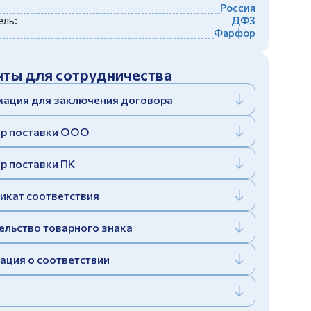
Россия
ль:
ДФЗ
Фарфор
ты для сотрудничества
ация для заключения договора
р поставки ООО
р поставки ПК
икат соответствия
ельство товарного знака
ация о соответствии