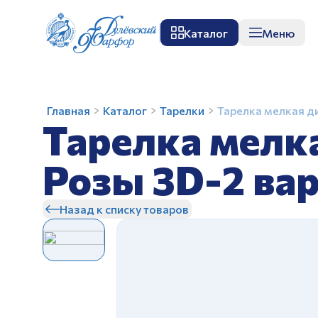
Каталог
Меню
О заводе
Музей
Мастер-класс
П
Тарелка
Главная
Каталог
Тарелки
Тарелка мелкая ди
Тарелка мелк
мелкая
диам.
200
Розы 3D-2 вар
мм
З
Гладкий
Назад к списку товаров
край
Розы
3D-
2
вариант
(25)
З