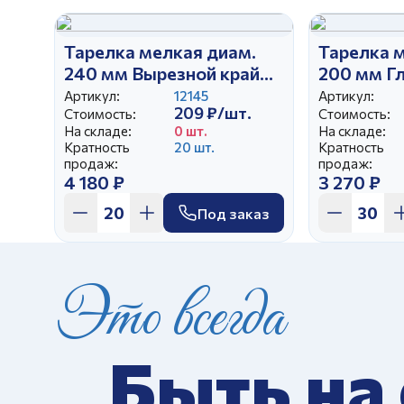
Тарелка мелкая диам.
Тарелка 
240 мм Вырезной край
200 мм Г
Охота Зеленая
Грибы
Артикул:
12145
Артикул:
209 ₽/шт.
Стоимость:
Стоимость:
На складе:
0 шт.
На складе:
Кратность
20 шт.
Кратность
продаж:
продаж:
4 180 ₽
3 270 ₽
Под заказ
Это всегда
Быть на