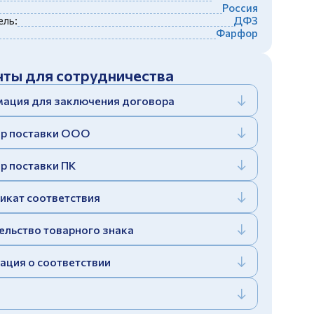
Россия
ль:
ДФЗ
Фарфор
ты для сотрудничества
ация для заключения договора
р поставки ООО
р поставки ПК
икат соответствия
ельство товарного знака
ация о соответствии