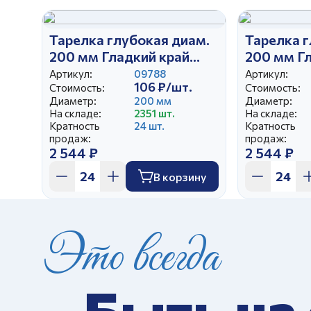
Тарелка глубокая диам.
Тарелка г
200 мм Гладкий край
200 мм Г
Щенки
Акварель
Артикул:
09788
Артикул:
106 ₽/шт.
Стоимость:
Стоимость:
Диаметр:
200 мм
Диаметр:
На складе:
2351 шт.
На складе:
Кратность
24 шт.
Кратность
продаж:
продаж:
2 544 ₽
2 544 ₽
В корзину
Это всегда
Быть на