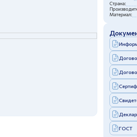
c
политикой конфиденциальности
Страна:
Отправить
Производите
Материал:
аполняя и отправляя форму, вы соглашаетесь
c
политикой конфиденциальности
Отправить
Докумен
аполняя и отправляя форму, вы соглашаетесь
c
политикой конфиденциальности
Информ
Догово
Догово
Сертиф
Свидет
Деклар
ГОСТ