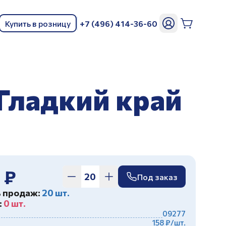
Купить в розницу
+7 (496) 414-36-60
ь
 Гладкий край
 ₽
Под заказ
ь продаж:
20 шт.
:
0 шт.
09277
158 ₽/шт.