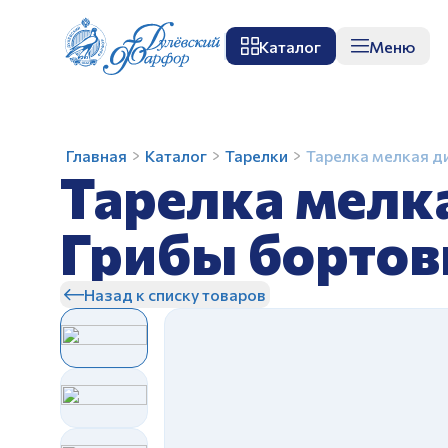
Каталог
Меню
О заводе
Музей
Мастер-класс
П
Тарелка
Главная
Каталог
Тарелки
Тарелка мелкая д
Тарелка мелк
мелкая
диам.
240
Грибы борто
мм
З
Гладкий
Назад к списку товаров
край
Грибы
бортовые
З