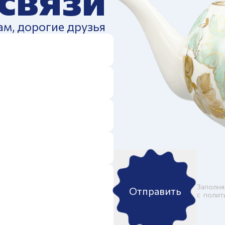
ам, дорогие друзья
Заполня
Отправить
c
полит