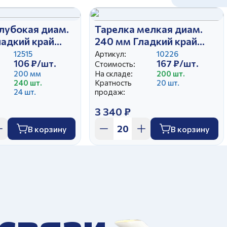
лубокая диам.
Тарелка мелкая диам.
ладкий край
240 мм Гладкий край
Красная Пахта
12515
Артикул:
10226
106 ₽/шт.
167 ₽/шт.
Стоимость:
200 мм
На складе:
200 шт.
240 шт.
Кратность
20 шт.
24 шт.
продаж:
3 340 ₽
В корзину
В корзину
 связи