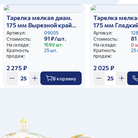
Тарелка мелкая диам.
Тарелка мелка
175 мм Вырезной край
175 мм Гладки
Натали
Вишня (25)
Артикул:
09005
Артикул:
12
91 ₽/шт.
81
Стоимость:
Стоимость:
На складе:
1590 шт.
На складе:
0 ш
Кратность
25 шт.
Кратность
25 
продаж:
продаж:
2 275 ₽
2 025 ₽
В корзину