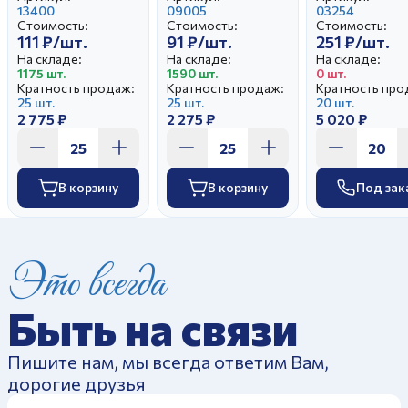
Ежик (25)
13400
Натали
09005
Отводка
03254
Стоимость:
Стоимость:
Стоимость:
золотом
111 ₽/шт.
91 ₽/шт.
251 ₽/шт.
На складе:
На складе:
На складе:
1175 шт.
1590 шт.
0 шт.
Кратность продаж:
Кратность продаж:
Кратность про
25 шт.
25 шт.
20 шт.
2 775 ₽
2 275 ₽
5 020 ₽
В корзину
В корзину
Под зак
Это всегда
Быть на связи
Пишите нам, мы всегда ответим Вам,
дорогие друзья