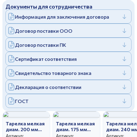
Документы для сотрудничества
Дулевский фарфоровый завод ©
Заполняя и отправляя форму, вы соглашаетесь
c
политикой конфиденциальности
Информация для заключения договора
Отправить
Политика конфиденциальности
Заполняя и отправляя форму, вы соглашаетесь
Договор поставки ООО
c
политикой конфиденциальности
Договор поставки ПК
Сертификат соответствия
Свидетельство товарного знака
Декларация о соответствии
ГОСТ
Тарелка мелкая
Тарелка мелкая
Тарелка мел
диам. 200 мм
диам. 175 мм
диам. 240 м
Гладкий край
Вырезной край
Вырезной кр
Артикул:
Артикул:
Артикул: