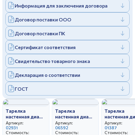
Информация для заключения договора
Дулевский фарфоровый завод ©
Заполняя и отправляя форму, вы соглашаетесь
c
политикой конфиденциальности
Отправить
Политика конфиденциальности
Договор поставки ООО
Заполняя и отправляя форму, вы соглашаетесь
c
политикой конфиденциальности
Договор поставки ПК
Сертификат соответствия
Свидетельство товарного знака
Декларация о соответствии
ГОСТ
Тарелка
Тарелка
Тарелка
настенная диам.
настенная диам.
настенная д
300 мм Осень
200 мм День
300 мм Бела
Артикул:
Артикул:
Артикул:
02931
Победы
06592
01387
Стоимость:
Стоимость:
Стоимость: