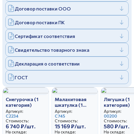
Дулевский фарфоровый завод ©
Заполняя и отправляя форму, вы соглашаетесь
Договор поставки ООО
c
политикой конфиденциальности
Отправить
Политика конфиденциальности
Договор поставки ПК
Заполняя и отправляя форму, вы соглашаетесь
c
политикой конфиденциальности
Сертификат соответствия
Свидетельство товарного знака
Декларация о соответствии
ГОСТ
Снегурочка (1
Малахитовая
Лягушка (1
категория)
шкатулка (1
категория)
категория)
Артикул:
Артикул:
Артикул:
С2234
С745
00200
Стоимость:
Стоимость:
Стоимость:
6 740 ₽/шт.
15 169 ₽/шт.
580 ₽/шт.
На складе:
На складе:
На складе: