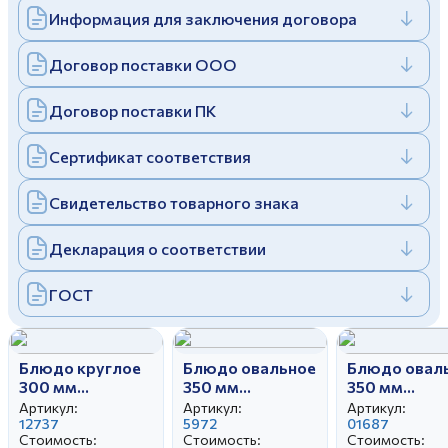
Информация для заключения договора
Дулевский фарфоровый завод ©
Заполняя и отправляя форму, вы соглашаетесь
c
политикой конфиденциальности
Отправить
Политика конфиденциальности
Договор поставки ООО
Заполняя и отправляя форму, вы соглашаетесь
c
политикой конфиденциальности
Договор поставки ПК
Сертификат соответствия
Свидетельство товарного знака
Декларация о соответствии
ГОСТ
Блюдо круглое
Блюдо овальное
Блюдо овал
300 мм
350 мм
350 мм
Вырезной край
Вырезной край
Вырезной кр
Артикул:
Артикул:
Артикул:
Красавица
12737
Отводка
5972
Отводка
01687
Стоимость:
Стоимость:
Стоимость:
золотом
люстром