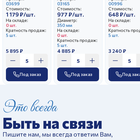
Зеленый борт
03699
Монреаль
03165
Жар-птица
00996
Стоимость:
Стоимость:
Стоимость:
1 179 ₽/шт.
977 ₽/шт.
648 ₽/шт.
На складе:
Диаметр:
На складе:
0 шт.
350 мм
0 шт.
Кратность продаж:
На складе:
Кратность про
5 шт.
0 шт.
5 шт.
Кратность продаж:
5 шт.
5 895 ₽
4 885 ₽
3 240 ₽
Под заказ
Под заказ
Под зак
Это всегда
Быть на связи
Пишите нам, мы всегда ответим Вам,