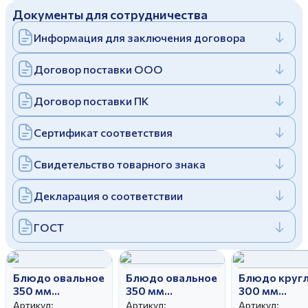
Документы для сотрудничества
Дулевский фарфоровый завод ©
Заполняя и отправляя форму, вы соглашаетесь
c
политикой конфиденциальности
Информация для заключения договора
Отправить
Политика конфиденциальности
Заполняя и отправляя форму, вы соглашаетесь
Договор поставки ООО
c
политикой конфиденциальности
Договор поставки ПК
Сертификат соответствия
Свидетельство товарного знака
Декларация о соответствии
ГОСТ
Блюдо овальное
Блюдо овальное
Блюдо круг
350 мм
350 мм
300 мм
Вырезной край
Вырезной край
Вырезной кр
Артикул:
Артикул:
Артикул: