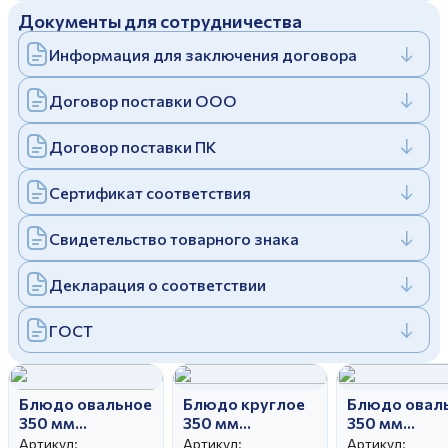
Документы для сотрудничества
Дулевский фарфоровый завод ©
Заполняя и отправляя форму, вы соглашаетесь
c
политикой конфиденциальности
Информация для заключения договора
Отправить
Политика конфиденциальности
Заполняя и отправляя форму, вы соглашаетесь
Договор поставки ООО
c
политикой конфиденциальности
Договор поставки ПК
Сертификат соответствия
Свидетельство товарного знака
Декларация о соответствии
ГОСТ
Блюдо овальное
Блюдо круглое
Блюдо овал
350 мм
350 мм
350 мм
Вырезной край
Вырезной край
Вырезной кр
Артикул:
Артикул:
Артикул: