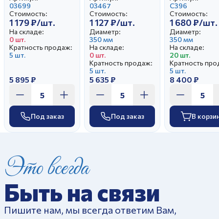
Зеленый борт
03699
Монреаль
03467
Розовая вет
С396
Стоимость:
Стоимость:
Стоимость:
1 179 ₽/шт.
1 127 ₽/шт.
1 680 ₽/шт.
На складе:
Диаметр:
Диаметр:
0 шт.
350 мм
350 мм
Кратность продаж:
На складе:
На складе:
5 шт.
0 шт.
20 шт.
Кратность продаж:
Кратность про
5 шт.
5 шт.
5 895 ₽
5 635 ₽
8 400 ₽
Под заказ
Под заказ
В корзи
Это всегда
Быть на связи
Пишите нам, мы всегда ответим Вам,