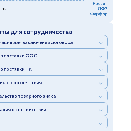
Россия
ль:
ДФЗ
Фарфор
ты для сотрудничества
ация для заключения договора
р поставки ООО
р поставки ПК
икат соответствия
ельство товарного знака
ация о соответствии