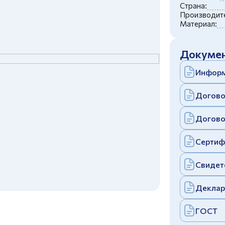
c
политикой конфиденциальности
Страна:
Отправить
Производите
Материал:
аполняя и отправляя форму, вы соглашаетесь
c
политикой конфиденциальности
Отправить
Докумен
аполняя и отправляя форму, вы соглашаетесь
c
политикой конфиденциальности
Информ
Догово
Догово
Сертиф
Свидет
Деклар
ГОСТ