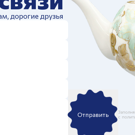
ам, дорогие друзья
Заполня
Отправить
c
полит