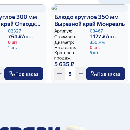
углое 300 мм
Блюдо круглое 350 мм
 край Отводка
Вырезной край Монреаль
02327
Артикул:
03467
764 ₽/шт.
1 127 ₽/шт.
Стоимость:
0 шт.
Диаметр:
350 мм
1 шт.
На складе:
0 шт.
Кратность
5 шт.
продаж:
5 635 ₽
Под заказ
Под заказ
 связи