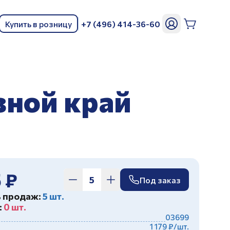
Купить в розницу
+7 (496) 414-36-60
ь
зной край
 ₽
Под заказ
ь продаж:
5 шт.
:
0 шт.
03699
1 179 ₽/шт.