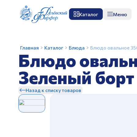
Каталог
Меню
О заводе
Музей
Мастер-класс
П
Блюдо
Главная
Каталог
Блюда
Блюдо овальное 35
Блюдо овальн
овальное
350
мм
Зеленый борт
Вырезной
З
край
Назад к списку товаров
Зеленый
борт
З