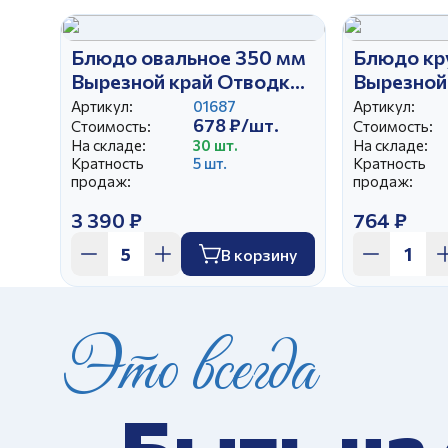
Блюдо овальное 350 мм
Блюдо кр
Вырезной край Отводка
Вырезной
люстром
золотом
Артикул:
01687
Артикул:
678 ₽/шт.
Стоимость:
Стоимость:
На складе:
30 шт.
На складе:
Кратность
5 шт.
Кратность
продаж:
продаж:
3 390 ₽
764 ₽
В корзину
Это всегда
Быть на