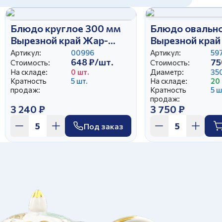
Блюдо круглое 300 мм
Блюдо овальн
Вырезной край Жар-
Вырезной край
птица
золотом
Артикул:
00996
Артикул:
59
648 ₽/шт.
75
Стоимость:
Стоимость:
На складе:
0 шт.
Диаметр:
35
Кратность
5 шт.
На складе:
20 
продаж:
Кратность
5 ш
продаж:
3 240 ₽
3 750 ₽
Под заказ