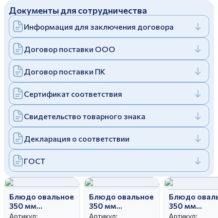
Документы для сотрудничества
Дулевский фарфоровый завод ©
Заполняя и отправляя форму, вы соглашаетесь
c
политикой конфиденциальности
Информация для заключения договора
Отправить
Политика конфиденциальности
Заполняя и отправляя форму, вы соглашаетесь
Договор поставки ООО
c
политикой конфиденциальности
Договор поставки ПК
Сертификат соответствия
Свидетельство товарного знака
Декларация о соответствии
ГОСТ
Блюдо овальное
Блюдо овальное
Блюдо овал
350 мм
350 мм
350 мм
Вырезной край
Вырезной край
Вырезной кр
Артикул:
Артикул:
Артикул: