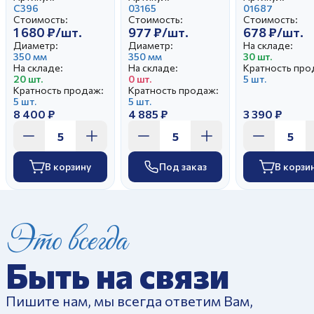
Розовая ветка
С396
Монреаль
03165
Отводка
01687
Стоимость:
Стоимость:
Стоимость:
люстром
1 680 ₽/шт.
977 ₽/шт.
678 ₽/шт.
Диаметр:
Диаметр:
На складе:
350 мм
350 мм
30 шт.
На складе:
На складе:
Кратность про
20 шт.
0 шт.
5 шт.
Кратность продаж:
Кратность продаж:
5 шт.
5 шт.
8 400 ₽
4 885 ₽
3 390 ₽
В корзину
Под заказ
В корзи
Это всегда
Быть на связи
Пишите нам, мы всегда ответим Вам,