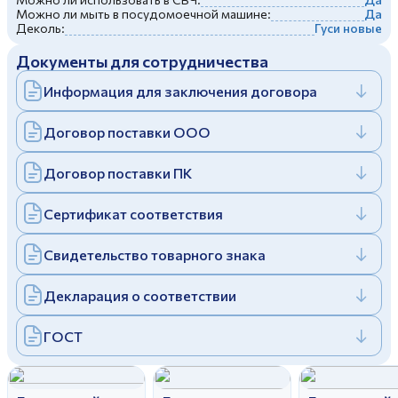
Можно ли мыть в посудомоечной машине:
Да
Дулевский фарфоровый завод ©
Заполняя и отправляя форму, вы соглашаетесь
Деколь:
Гуси новые
c
политикой конфиденциальности
Отправить
Политика конфиденциальности
Документы для сотрудничества
Заполняя и отправляя форму, вы соглашаетесь
c
политикой конфиденциальности
Информация для заключения договора
Договор поставки ООО
Договор поставки ПК
Сертификат соответствия
Свидетельство товарного знака
Декларация о соответствии
ГОСТ