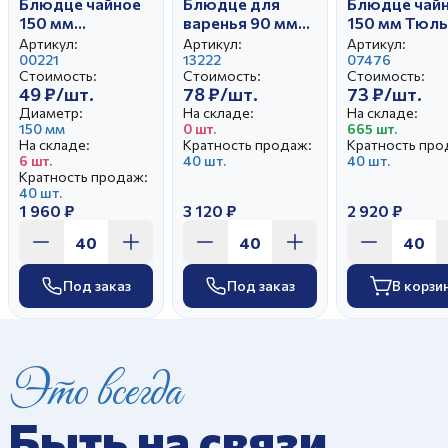
Блюдце чайное
Блюдце для
Блюдце чай
150 мм
варенья 90 мм
150 мм Тюль
Трактирный
Уютное Розы 3D
Оливки
Артикул:
Артикул:
Артикул:
Белое
00221
13222
07476
Стоимость:
Стоимость:
Стоимость:
49 ₽/шт.
78 ₽/шт.
73 ₽/шт.
Диаметр:
На складе:
На складе:
150 мм
0 шт.
665 шт.
На складе:
Кратность продаж:
Кратность про
6 шт.
40 шт.
40 шт.
Кратность продаж:
40 шт.
1 960 ₽
3 120 ₽
2 920 ₽
Под заказ
Под заказ
В корзи
Это всегда
Быть на связи