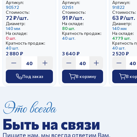
Унифицированный
Уютное Отводка
Артикул:
Артикул:
Артикул:
Оливия
90572
люстром
02151
91822
Стоимость:
Стоимость:
Стоимость:
72 ₽/шт.
91 ₽/шт.
63 ₽/шт.
Диаметр:
На складе:
Диаметр:
140 мм
80 шт.
140 мм
На складе:
Кратность продаж:
На складе:
0 шт.
40 шт.
4779 шт.
Кратность продаж:
Кратность 
40 шт.
40 шт.
2 880 ₽
3 640 ₽
2 520 ₽
Под заказ
В корзину
В ко
Это всегда
Быть на связи
Пишите нам, мы всегда ответим Вам,