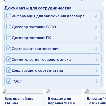
Дулевский фарфоровый завод ©
Заполняя и отправляя форму, вы соглашаетесь
Документы для сотрудничества
c
политикой конфиденциальности
Отправить
Политика конфиденциальности
Информация для заключения договора
Заполняя и отправляя форму, вы соглашаетесь
c
политикой конфиденциальности
Договор поставки ООО
Договор поставки ПК
Сертификат соответствия
Свидетельство товарного знака
Декларация о соответствии
ГОСТ
Блюдце чайное
Блюдце для
Блюдце 1
140 мм
варенья 90 мм
Тазик Ви