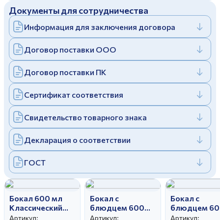
Документы для сотрудничества
Дулевский фарфоровый завод ©
Заполняя и отправляя форму, вы соглашаетесь
c
политикой конфиденциальности
Информация для заключения договора
Отправить
Политика конфиденциальности
Заполняя и отправляя форму, вы соглашаетесь
Договор поставки ООО
c
политикой конфиденциальности
Договор поставки ПК
Сертификат соответствия
Свидетельство товарного знака
Декларация о соответствии
ГОСТ
Бокал 600 мл
Бокал с
Бокал с
Классический
блюдцем 600
блюдцем 60
Джентельмены
мл Классический
мл Классиче
Артикул:
Артикул:
Артикул: