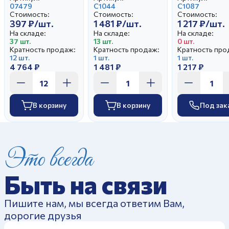
07479
Пейзаж
С1044
Театральны
С1087
Стоимость:
Стоимость:
Стоимость:
397 ₽/шт.
1 481 ₽/шт.
1 217 ₽/шт.
На складе:
На складе:
На складе:
37 шт.
13 шт.
0 шт.
Кратность продаж:
Кратность продаж:
Кратность про
12 шт.
1 шт.
1 шт.
4 764 ₽
1 481 ₽
1 217 ₽
В корзину
В корзину
Под зак
Это всегда
Быть на связи
Пишите нам, мы всегда ответим Вам,
дорогие друзья