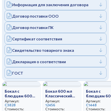
Информация для заключения договора
Дулевский фарфоровый завод ©
Заполняя и отправляя форму, вы соглашаетесь
c
политикой конфиденциальности
Отправить
Политика конфиденциальности
Договор поставки ООО
Заполняя и отправляя форму, вы соглашаетесь
c
политикой конфиденциальности
Договор поставки ПК
Сертификат соответствия
Свидетельство товарного знака
Декларация о соответствии
ГОСТ
Бокал с
Бокал 600 мл
Бокал с
блюдцем 600
Классический
блюдцем 60
мл Классический
Блики лета
мл Классиче
Артикул:
Артикул:
Артикул:
Яблоки
С3828
12456
Нина
C1448
Стоимость:
Стоимость:
Стоимость: