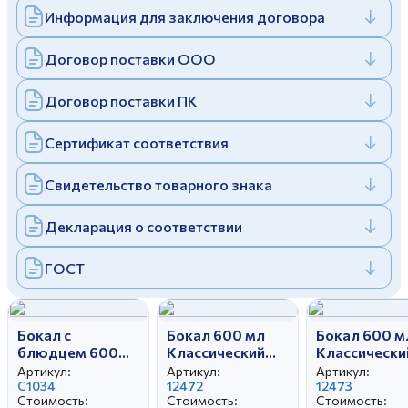
Информация для заключения договора
Дулевский фарфоровый завод ©
Заполняя и отправляя форму, вы соглашаетесь
c
политикой конфиденциальности
Отправить
Политика конфиденциальности
Договор поставки ООО
Заполняя и отправляя форму, вы соглашаетесь
c
политикой конфиденциальности
Договор поставки ПК
Сертификат соответствия
Свидетельство товарного знака
Декларация о соответствии
ГОСТ
Бокал с
Бокал 600 мл
Бокал 600 м
блюдцем 600
Классический
Классически
мл Классический
Донна Роза
Донна Роза
Артикул:
Артикул:
Артикул:
Коралловый
С1034
Салатовый
12472
Зеленый
12473
Стоимость:
Стоимость:
Стоимость:
(Синий)