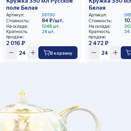
Кружка 350 мл Русское
Кружка 350 мл
поле Белая
Белая
Артикул:
00130
Артикул:
06
84 ₽/шт.
10
Стоимость:
Стоимость:
На складе:
1248 шт.
На складе:
20
Кратность
24 шт.
Кратность
24 
продаж:
продаж:
2 016 ₽
2 472 ₽
В корзину