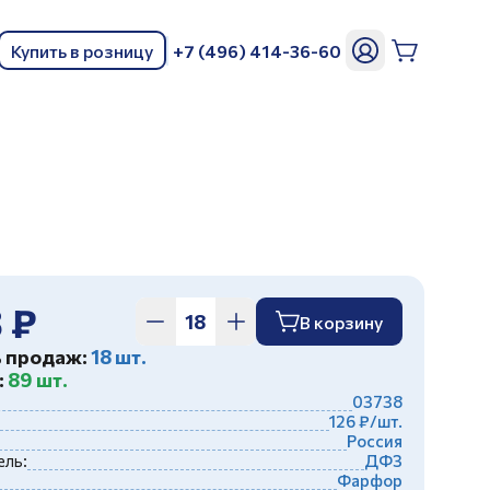
Купить в розницу
+7 (496) 414-36-60
ь
 ₽
В корзину
ь продаж:
18 шт.
:
89 шт.
03738
126 ₽/шт.
Россия
ль:
ДФЗ
Фарфор