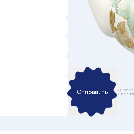
Заполня
Отправить
c
полит