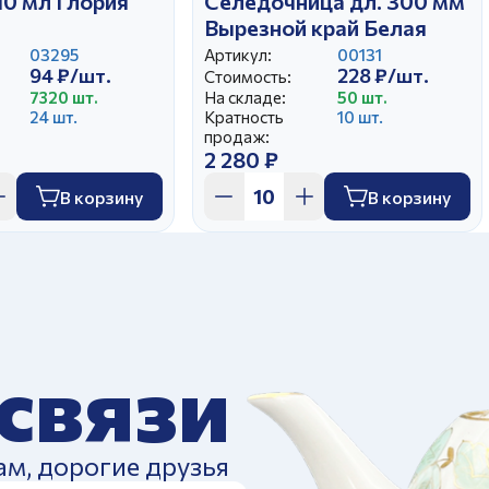
10 мл Глория
Селедочница дл. 300 мм
Вырезной край Белая
03295
Артикул:
00131
94 ₽/шт.
228 ₽/шт.
Стоимость:
7320 шт.
На складе:
50 шт.
24 шт.
Кратность
10 шт.
продаж:
2 280 ₽
В корзину
В корзину
 связи
ам, дорогие друзья