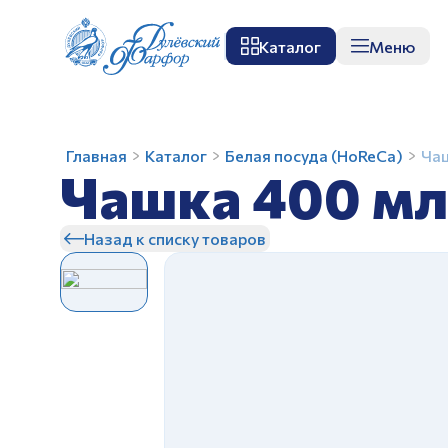
Каталог
Меню
О заводе
Музей
Мастер-класс
П
Чашка
Главная
Каталог
Белая посуда (HoReCa)
Чаш
Чашка 400 мл
400
мл
Бульонка
Назад к списку товаров
Белая
З
З