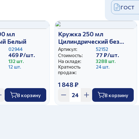
ГОСТ
00 мл
Кружка 250 мл
ый Белый
Цилиндрический без
ручки Белая
02944
Артикул:
52152
469 ₽/шт.
77 ₽/шт.
Стоимость:
132 шт.
На складе:
3288 шт.
12 шт.
Кратность
24 шт.
продаж:
1 848 ₽
В корзину
В корзину