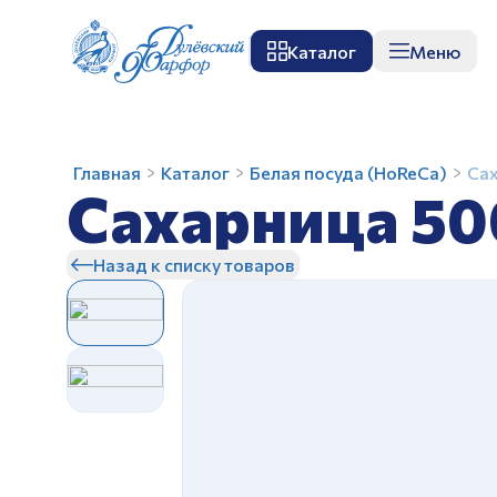
Каталог
Меню
О заводе
Музей
Мастер-класс
П
Сахарница
Главная
Каталог
Белая посуда (HoReCa)
Сах
Сахарница 50
500
мл
Белье
Назад к списку товаров
Рубин
З
З