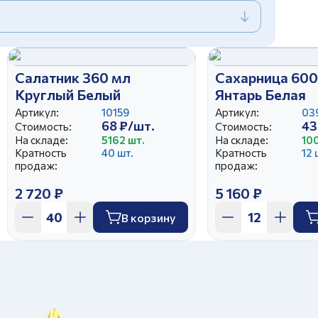
Салатник 360 мл
Сахарница 600
Круглый Белый
Янтарь Белая
Артикул:
10159
Артикул:
03
68 ₽/шт.
43
Стоимость:
Стоимость:
На складе:
5162 шт.
На складе:
100
Кратность
40 шт.
Кратность
12 
продаж:
продаж:
2 720 ₽
5 160 ₽
В корзину