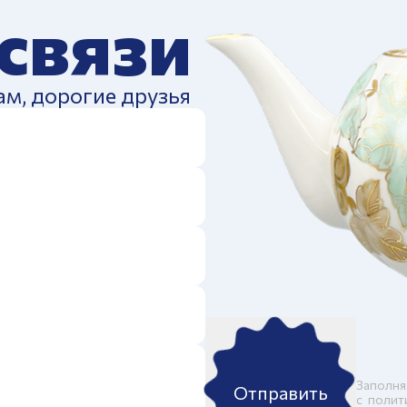
 связи
ам, дорогие друзья
Заполня
Отправить
c
полит