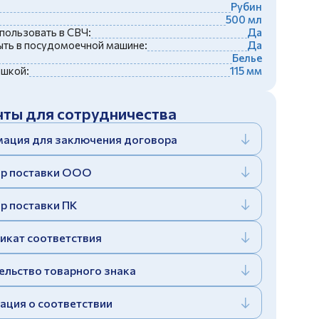
Рубин
500 мл
пользовать в СВЧ:
Да
ть в посудомоечной машине:
Да
Белье
ышкой:
115 мм
ты для сотрудничества
ация для заключения договора
р поставки ООО
р поставки ПК
икат соответствия
ельство товарного знака
ация о соответствии