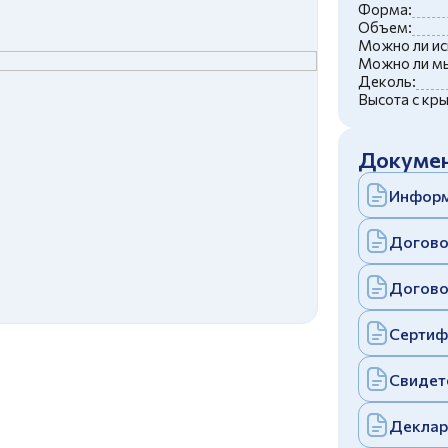
c
политикой конфиденциальности
Форма:
Отправить
Объем:
Можно ли ис
аполняя и отправляя форму, вы соглашаетесь
Можно ли мы
c
политикой конфиденциальности
Деколь:
Отправить
Высота с кр
аполняя и отправляя форму, вы соглашаетесь
c
политикой конфиденциальности
Докумен
Информ
Догово
Догово
Сертиф
Свидет
Деклар