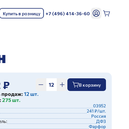
Купить в розницу
+7 (496) 414-36-60
ь
н
 ₽
В корзину
ь продаж:
12 шт.
:
275 шт.
03952
241 ₽/шт.
Россия
ль:
ДФЗ
Фарфор