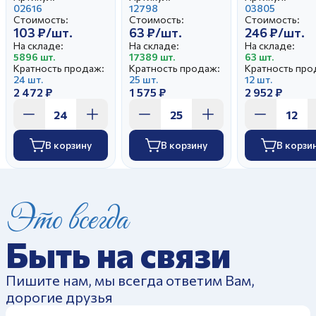
02616
Белая (25)
12798
03805
Стоимость:
Стоимость:
Стоимость:
103 ₽/шт.
63 ₽/шт.
246 ₽/шт.
На складе:
На складе:
На складе:
5896 шт.
17389 шт.
63 шт.
Кратность продаж:
Кратность продаж:
Кратность про
24 шт.
25 шт.
12 шт.
2 472 ₽
1 575 ₽
2 952 ₽
В корзину
В корзину
В корзи
Это всегда
Быть на связи
Пишите нам, мы всегда ответим Вам,
дорогие друзья