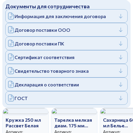
Документы для сотрудничества
Дулевский фарфоровый завод ©
Заполняя и отправляя форму, вы соглашаетесь
c
политикой конфиденциальности
Информация для заключения договора
Отправить
Политика конфиденциальности
Заполняя и отправляя форму, вы соглашаетесь
Договор поставки ООО
c
политикой конфиденциальности
Договор поставки ПК
Сертификат соответствия
Свидетельство товарного знака
Декларация о соответствии
ГОСТ
Кружка 250 мл
Тарелка мелкая
Сахарница 
Рассвет Белая
диам. 175 мм
мл Белье
Гладкий край
Гранатовый
Артикул:
Артикул:
Артикул: