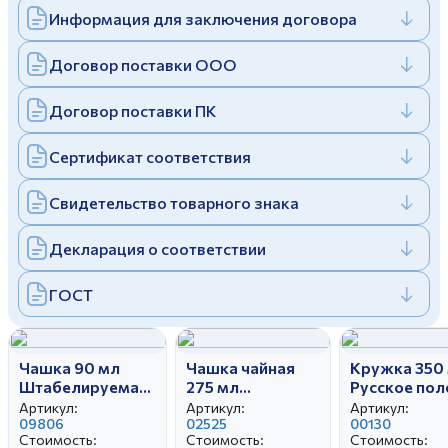
Информация для заключения договора
Дулевский фарфоровый завод ©
Заполняя и отправляя форму, вы соглашаетесь
c
политикой конфиденциальности
Отправить
Политика конфиденциальности
Договор поставки ООО
Заполняя и отправляя форму, вы соглашаетесь
c
политикой конфиденциальности
Договор поставки ПК
Сертификат соответствия
Свидетельство товарного знака
Декларация о соответствии
ГОСТ
Чашка 90 мл
Чашка чайная
Кружка 350
Штабелируемая
275 мл
Русское пол
Белая
Гранатовый
Белая
Артикул:
Артикул:
Артикул:
09806
Белая
02525
00130
Стоимость:
Стоимость:
Стоимость: