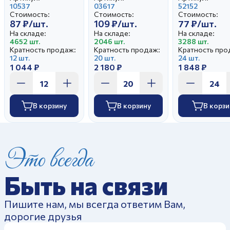
10537
край Белая
03617
52152
Стоимость:
Стоимость:
Стоимость:
87 ₽/шт.
109 ₽/шт.
77 ₽/шт.
На складе:
На складе:
На складе:
4652 шт.
2046 шт.
3288 шт.
Кратность продаж:
Кратность продаж:
Кратность про
12 шт.
20 шт.
24 шт.
1 044 ₽
2 180 ₽
1 848 ₽
В корзину
В корзину
В корзи
Это всегда
Быть на связи
Пишите нам, мы всегда ответим Вам,
дорогие друзья