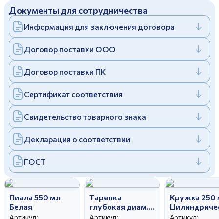
Документы для сотрудничества
Дулевский фарфоровый завод ©
Заполняя и отправляя форму, вы соглашаетесь
c
политикой конфиденциальности
Информация для заключения договора
Отправить
Политика конфиденциальности
Заполняя и отправляя форму, вы соглашаетесь
Договор поставки ООО
c
политикой конфиденциальности
Договор поставки ПК
Сертификат соответствия
Свидетельство товарного знака
Декларация о соответствии
ГОСТ
Пиала 550 мл
Тарелка
Кружка 250 
Белая
глубокая диам.
Цилиндриче
240 мм Гладкий
без ручки Бе
Артикул:
Артикул:
Артикул: