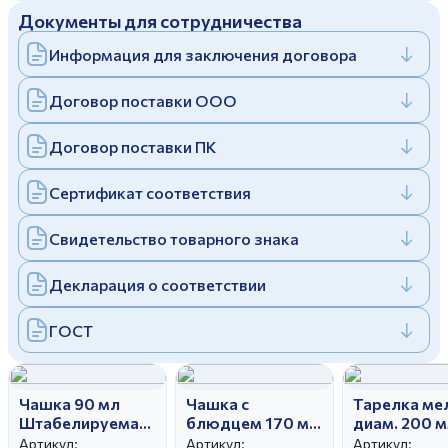
Документы для сотрудничества
Дулевский фарфоровый завод ©
Заполняя и отправляя форму, вы соглашаетесь
c
политикой конфиденциальности
Информация для заключения договора
Отправить
Политика конфиденциальности
Заполняя и отправляя форму, вы соглашаетесь
Договор поставки ООО
c
политикой конфиденциальности
Договор поставки ПК
Сертификат соответствия
Свидетельство товарного знака
Декларация о соответствии
ГОСТ
Чашка 90 мл
Чашка с
Тарелка ме
Штабелируемая
блюдцем 170 мл
диам. 200 
без ручки Белая
Штабелируемая
Гладкий кр
Артикул:
Артикул:
Артикул: