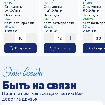
11115
Белая
07333
(новая) Бел
12389
Стоимость:
Стоимость:
Стоимость:
75 ₽/шт.
150 ₽/шт.
82 ₽/шт.
На складе:
На складе:
На складе:
0 шт.
348 шт.
26025 шт.
Кратность продаж:
Кратность продаж:
Кратность пр
18 шт.
12 шт.
30 шт.
1 350 ₽
1 800 ₽
2 460 ₽
Под заказ
В корзину
В корз
Это всегда
Быть на связи
Пишите нам, мы всегда ответим Вам,
дорогие друзья