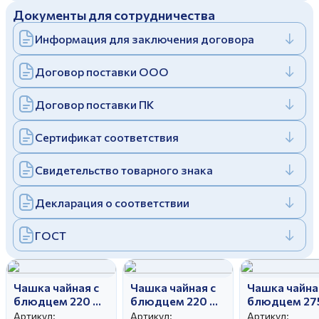
Документы для сотрудничества
Дулевский фарфоровый завод ©
Заполняя и отправляя форму, вы соглашаетесь
c
политикой конфиденциальности
Информация для заключения договора
Отправить
Политика конфиденциальности
Заполняя и отправляя форму, вы соглашаетесь
Договор поставки ООО
c
политикой конфиденциальности
Договор поставки ПК
Сертификат соответствия
Свидетельство товарного знака
Декларация о соответствии
ГОСТ
Чашка чайная с
Чашка чайная с
Чашка чайна
блюдцем 220 мл
блюдцем 220 мл
блюдцем 27
Тюльпан
Тюльпан Флора
Гранатовый
Артикул:
Артикул:
Артикул: