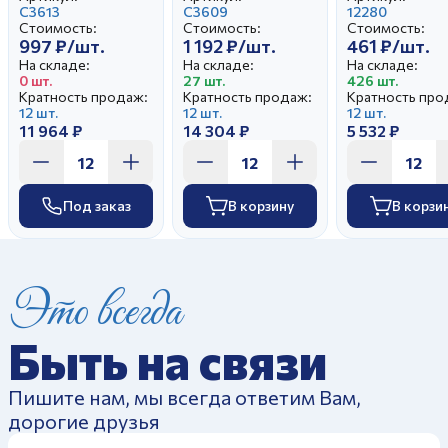
Золотая ветка
С3613
С3609
Романтика И
12280
Стоимость:
Стоимость:
Стоимость:
997 ₽/шт.
1 192 ₽/шт.
461 ₽/шт.
На складе:
На складе:
На складе:
0 шт.
27 шт.
426 шт.
Кратность продаж:
Кратность продаж:
Кратность про
12 шт.
12 шт.
12 шт.
11 964 ₽
14 304 ₽
5 532 ₽
Под заказ
В корзину
В корзи
Это всегда
Быть на связи
Пишите нам, мы всегда ответим Вам,
дорогие друзья