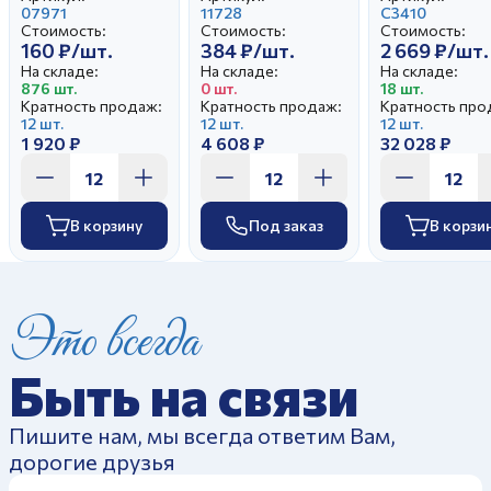
Приключения
07971
Голубая
11728
Красавица С
С3410
Стоимость:
Стоимость:
Стоимость:
Колобка
рапсодия
160 ₽/шт.
384 ₽/шт.
2 669 ₽/шт.
На складе:
На складе:
На складе:
876 шт.
0 шт.
18 шт.
Кратность продаж:
Кратность продаж:
Кратность про
12 шт.
12 шт.
12 шт.
1 920 ₽
4 608 ₽
32 028 ₽
В корзину
Под заказ
В корзи
Это всегда
Быть на связи
Пишите нам, мы всегда ответим Вам,
дорогие друзья