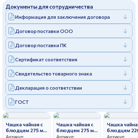
Документы для сотрудничества
Дулевский фарфоровый завод ©
Заполняя и отправляя форму, вы соглашаетесь
c
политикой конфиденциальности
Информация для заключения договора
Отправить
Политика конфиденциальности
Заполняя и отправляя форму, вы соглашаетесь
Договор поставки ООО
c
политикой конфиденциальности
Договор поставки ПК
Сертификат соответствия
Свидетельство товарного знака
Декларация о соответствии
ГОСТ
Чашка чайная с
Чашка чайная с
Чашка чайна
блюдцем 275 мл
блюдцем 275 мл
блюдцем 22
Гранатовый
Гранатовый
Тюльпан
Артикул:
Артикул:
Артикул: