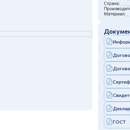
c
политикой конфиденциальности
Страна:
Отправить
Производите
Материал:
аполняя и отправляя форму, вы соглашаетесь
c
политикой конфиденциальности
Отправить
Докумен
аполняя и отправляя форму, вы соглашаетесь
c
политикой конфиденциальности
Информ
Догово
Догово
Сертиф
Свидет
Деклар
ГОСТ