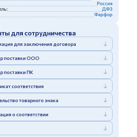
Россия
ль:
ДФЗ
Фарфор
ты для сотрудничества
ация для заключения договора
р поставки ООО
р поставки ПК
икат соответствия
ельство товарного знака
ация о соответствии