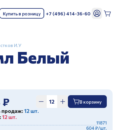
Купить в розницу
+7 (496) 414-36-60
ь
стков И.У
мл Белый
 ₽
В корзину
ь продаж:
12 шт.
:
12 шт.
11871
604 ₽/шт.