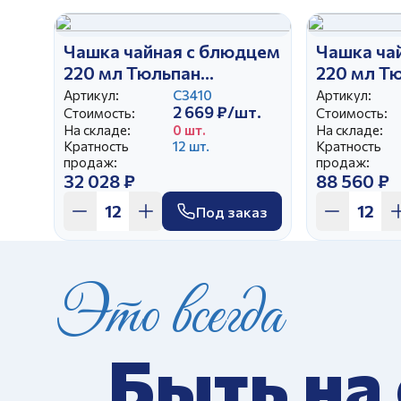
Чашка чайная с блюдцем
Чашка ча
220 мл Тюльпан
220 мл Т
Красавица Красный
Артикул:
С3410
Артикул:
2 669 ₽/шт.
Стоимость:
Стоимость:
На складе:
0 шт.
На складе:
Кратность
12 шт.
Кратность
продаж:
продаж:
32 028 ₽
88 560 ₽
Под заказ
Это всегда
Быть на