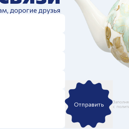
ам, дорогие друзья
Заполня
Отправить
c
полит