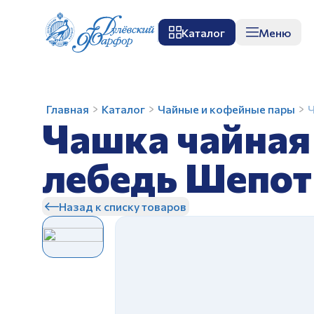
Каталог
Меню
О заводе
Музей
Мастер-класс
П
Чашка
Главная
Каталог
Чайные и кофейные пары
Ч
Чашка чайная
чайная
с
блюдцем
лебедь Шепот
275
З
мл
Назад к списку товаров
Белый
лебедь
Шепот
лепестков
И.У
З