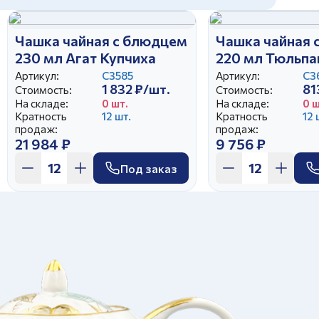
Чашка чайная с блюдцем
Чашка чайная 
230 мл Агат Купчиха
220 мл Тюльпа
Жар-птицы
Артикул:
С3585
Артикул:
С3
1 832 ₽/шт.
81
Стоимость:
Стоимость:
На складе:
0 шт.
На складе:
0 ш
Кратность
12 шт.
Кратность
12 
продаж:
продаж:
21 984 ₽
9 756 ₽
Под заказ