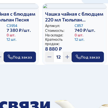
йная с блюдцем
Чашка чайная с блюдцем
юльпан Песня
220 мл Тюльпан
Ситцевый
С3954
Артикул:
С857
7 380 ₽/шт.
740 ₽/шт.
Стоимость:
0 шт.
На складе:
0 шт.
12 шт.
Кратность
12 шт.
продаж:
8 880 ₽
Под заказ
Под заказ
 связи