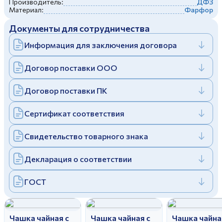
Производитель:
ДФЗ
Дулевский фарфоровый завод ©
Материал:
Фарфор
Заполняя и отправляя форму, вы соглашаетесь
c
политикой конфиденциальности
Документы для сотрудничества
Отправить
Политика конфиденциальности
Заполняя и отправляя форму, вы соглашаетесь
Информация для заключения договора
c
политикой конфиденциальности
Договор поставки ООО
Договор поставки ПК
Сертификат соответствия
Свидетельство товарного знака
Декларация о соответствии
ГОСТ
Чашка чайная с
Чашка чайная с
Чашка чайна