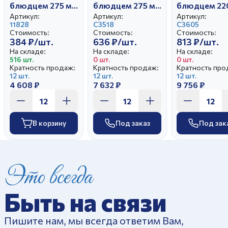
блюдцем 275 мл
блюдцем 275 мл
блюдцем 22
Гранатовый
Белый лебедь
Тюльпан Пе
Артикул:
Артикул:
Артикул:
Цветочный
11828
Розовый сад
С3518
Жар-птицы
С3605
Стоимость:
Стоимость:
Стоимость:
вальс
384 ₽/шт.
636 ₽/шт.
813 ₽/шт.
На складе:
На складе:
На складе:
516 шт.
0 шт.
0 шт.
Кратность продаж:
Кратность продаж:
Кратность про
12 шт.
12 шт.
12 шт.
4 608 ₽
7 632 ₽
9 756 ₽
В корзину
Под заказ
Под зак
Это всегда
Быть на связи
Пишите нам, мы всегда ответим Вам,