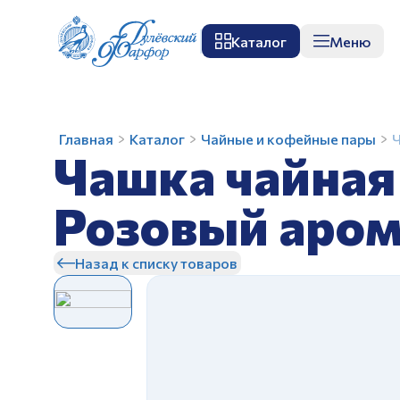
Каталог
Меню
О заводе
Музей
Мастер-класс
П
Чашка
Главная
Каталог
Чайные и кофейные пары
Ч
Чашка чайная
чайная
с
блюдцем
Розовый аром
275
З
мл
Назад к списку товаров
Гранатовый
Розовый
аромат
И.У
З