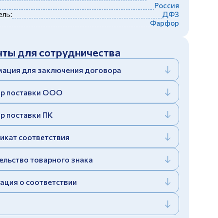
Россия
ль:
ДФЗ
Фарфор
ты для сотрудничества
ация для заключения договора
р поставки ООО
р поставки ПК
икат соответствия
ельство товарного знака
ация о соответствии