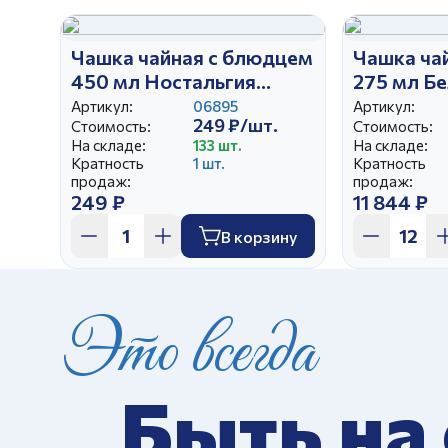
Чашка чайная с блюдцем
Чашка ча
450 мл Ностальгия
275 мл Б
Оливки
Розовая 
Артикул:
06895
Артикул:
249 ₽/шт.
Стоимость:
Стоимость:
На складе:
133 шт.
На складе:
Кратность
1 шт.
Кратность
продаж:
продаж:
249 ₽
11 844 ₽
В корзину
Это всегда
Быть на