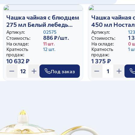
Чашка чайная с блюдцем
Чашка чайная 
275 мл Белый лебедь
450 мл Ностал
Прогулка в усадьбе
Чайная карусе
Артикул:
02575
Артикул:
12
886 ₽/шт.
1 
Стоимость:
Стоимость:
На складе:
11 шт.
На складе:
0 ш
Кратность
12 шт.
Кратность
1 ш
продаж:
продаж:
10 632 ₽
1 375 ₽
Под заказ