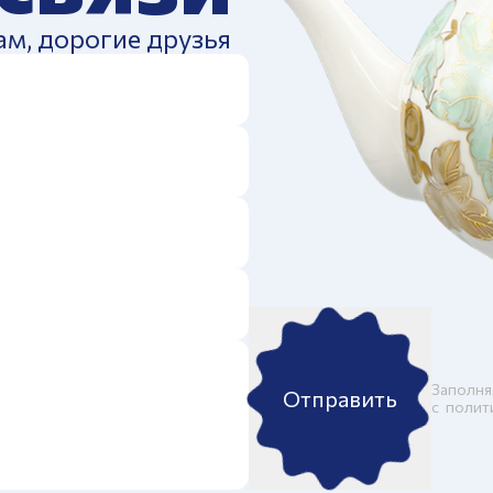
ам, дорогие друзья
Заполня
Отправить
c
полит