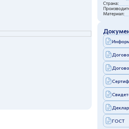
c
политикой конфиденциальности
Страна:
Отправить
Производите
Материал:
аполняя и отправляя форму, вы соглашаетесь
c
политикой конфиденциальности
Отправить
Докумен
аполняя и отправляя форму, вы соглашаетесь
c
политикой конфиденциальности
Информ
Догово
Догово
Сертиф
Свидет
Деклар
ГОСТ