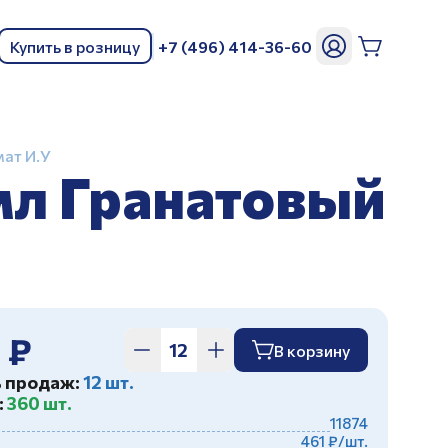
Купить в розницу
+7 (496) 414-36-60
ь
ат И.У
мл Гранатовый
 ₽
В корзину
ь продаж:
12 шт.
:
360 шт.
11874
461 ₽/шт.