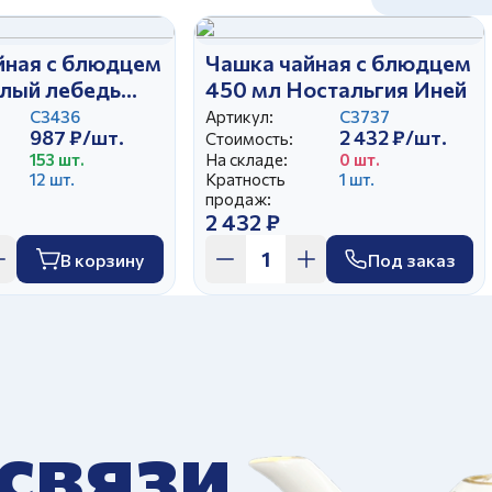
йная с блюдцем
Чашка чайная с блюдцем
елый лебедь
450 мл Ностальгия Иней
сирень
С3436
Артикул:
С3737
987 ₽/шт.
2 432 ₽/шт.
Стоимость:
153 шт.
На складе:
0 шт.
12 шт.
Кратность
1 шт.
продаж:
2 432 ₽
В корзину
Под заказ
 связи