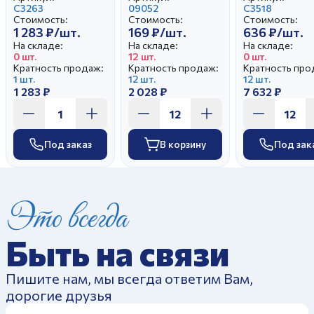
Летнее утро
С3263
Оливия
09052
Розовый сад
С3518
Стоимость:
Стоимость:
Стоимость:
1 283 ₽/шт.
169 ₽/шт.
636 ₽/шт.
На складе:
На складе:
На складе:
0 шт.
12 шт.
0 шт.
Кратность продаж:
Кратность продаж:
Кратность про
1 шт.
12 шт.
12 шт.
1 283 ₽
2 028 ₽
7 632 ₽
Под заказ
В корзину
Под зак
Это всегда
Быть на связи
Пишите нам, мы всегда ответим Вам,
дорогие друзья