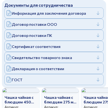
Документы для сотрудничества
Дулевский фарфоровый завод ©
Заполняя и отправляя форму, вы соглашаетесь
c
политикой конфиденциальности
Информация для заключения договора
Отправить
Политика конфиденциальности
Заполняя и отправляя форму, вы соглашаетесь
Договор поставки ООО
c
политикой конфиденциальности
Договор поставки ПК
Сертификат соответствия
Свидетельство товарного знака
Декларация о соответствии
ГОСТ
Чашка чайная с
Чашка чайная с
Чашка чайна
блюдцем 450
блюдцем 275 мл
блюдцем 27
мл Ностальгия
Гранатовый
Белый лебе
Артикул:
Артикул:
Артикул: