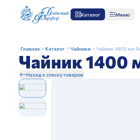
Каталог
Меню
О заводе
Музей
Мастер-класс
П
Чайник
Главная
Каталог
Чайники
Чайник 1400 мл Я
Чайник 1400 
1400
мл
Янтарь
Назад к списку товаров
Белый
З
З