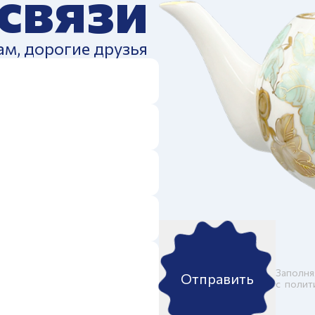
 связи
ам, дорогие друзья
Заполня
Отправить
c
полит