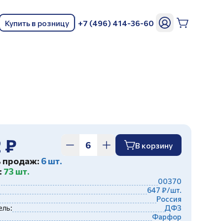
Купить в розницу
+7 (496) 414-36-60
ь
 ₽
В корзину
ь продаж:
6 шт.
:
73 шт.
00370
647 ₽/шт.
Россия
ль:
ДФЗ
Фарфор