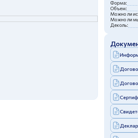
c
политикой конфиденциальности
Форма:
Отправить
Объем:
Можно ли ис
аполняя и отправляя форму, вы соглашаетесь
Можно ли мы
c
политикой конфиденциальности
Деколь:
Отправить
аполняя и отправляя форму, вы соглашаетесь
c
политикой конфиденциальности
Докумен
Информ
Догово
Догово
Сертиф
Свидет
Деклар