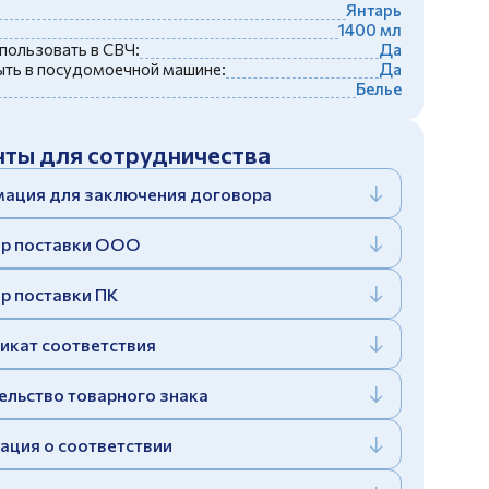
Янтарь
1400 мл
пользовать в СВЧ:
Да
ть в посудомоечной машине:
Да
Белье
ты для сотрудничества
ация для заключения договора
р поставки ООО
р поставки ПК
икат соответствия
ельство товарного знака
ация о соответствии