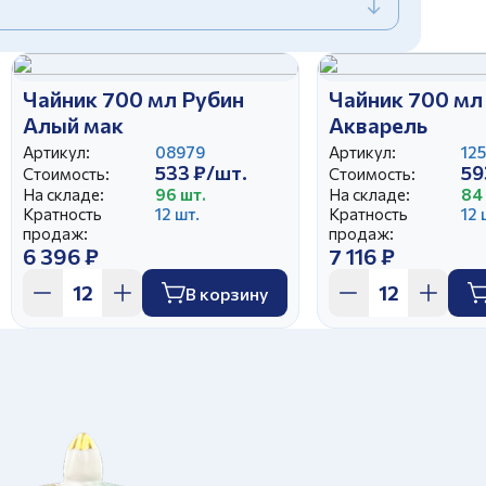
Чайник 700 мл Рубин
Чайник 700 мл
Алый мак
Акварель
Артикул:
08979
Артикул:
12
533 ₽/шт.
59
Стоимость:
Стоимость:
На складе:
96 шт.
На складе:
84
Кратность
12 шт.
Кратность
12 
продаж:
продаж:
6 396 ₽
7 116 ₽
В корзину