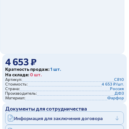
Дулевский фарфоровый завод ©
Заполняя и отправляя форму, вы соглашаетесь
c
политикой конфиденциальности
Отправить
Политика конфиденциальности
Заполняя и отправляя форму, вы соглашаетесь
c
политикой конфиденциальности
4 653 ₽
Кратность продаж:
1 шт.
На складе:
0 шт.
Артикул:
С810
Стоимость:
4 653 ₽/шт.
Страна:
Россия
Производитель:
ДФЗ
Материал:
Фарфор
Документы для сотрудничества
Информация для заключения договора