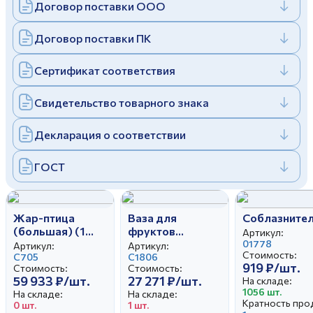
Договор поставки ООО
Договор поставки ПК
Сертификат соответствия
Свидетельство товарного знака
Декларация о соответствии
ГОСТ
Жар-птица
Ваза для
Соблазните
(большая) (1
фруктов
Артикул:
категория)
Негритянка (1
01778
Артикул:
Артикул:
Стоимость:
С705
категория)
С1806
919 ₽/шт.
Стоимость:
Стоимость:
59 933 ₽/шт.
27 271 ₽/шт.
На складе:
1056 шт.
На складе:
На складе:
Кратность про
0 шт.
1 шт.