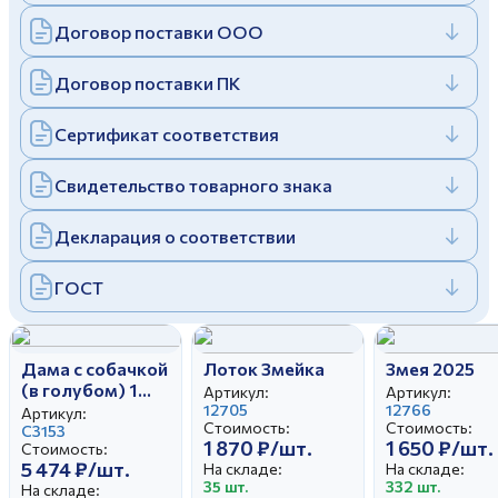
Дулевский фарфоровый завод ©
Заполняя и отправляя форму, вы соглашаетесь
Договор поставки ООО
c
политикой конфиденциальности
Отправить
Политика конфиденциальности
Договор поставки ПК
Заполняя и отправляя форму, вы соглашаетесь
c
политикой конфиденциальности
Сертификат соответствия
Свидетельство товарного знака
Декларация о соответствии
ГОСТ
Дама с собачкой
Лоток Змейка
Змея 2025
(в голубом) 1
Артикул:
Артикул:
категория
12705
12766
Артикул:
Стоимость:
Стоимость:
С3153
1 870 ₽/шт.
1 650 ₽/шт.
Стоимость:
5 474 ₽/шт.
На складе:
На складе:
35 шт.
332 шт.
На складе: